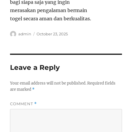
bagi siapa saja yang ingin
merasakan pengalaman bermain
togel secara aman dan berkualitas.
Author
Posted
admin
October 23, 2025
on
Leave a Reply
Your email address will not be published.
Required fields
are marked
*
COMMENT
*