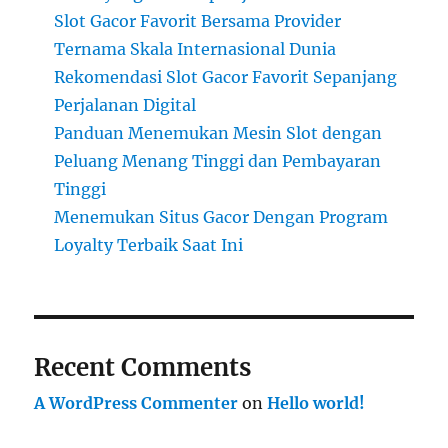
Slot Gacor Favorit Bersama Provider
Ternama Skala Internasional Dunia
Rekomendasi Slot Gacor Favorit Sepanjang
Perjalanan Digital
Panduan Menemukan Mesin Slot dengan
Peluang Menang Tinggi dan Pembayaran
Tinggi
Menemukan Situs Gacor Dengan Program
Loyalty Terbaik Saat Ini
Recent Comments
A WordPress Commenter
on
Hello world!