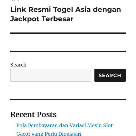
Link Resmi Togel Asia dengan
Next
post:
Jackpot Terbesar
Search
SEARCH
Recent Posts
Pola Pembayaran dan Variasi Mesin Slot
Gacor yang Perlu Dipelajari