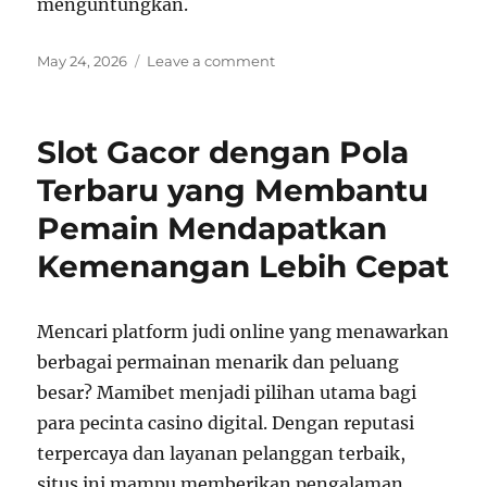
menguntungkan.
Posted
on
May 24, 2026
Leave a comment
on
Platform
Modern
2026
Slot Gacor dengan Pola
dengan
Permainan
Terbaru yang Membantu
Paling
Pemain Mendapatkan
Lengkap
Kemenangan Lebih Cepat
Mencari platform judi online yang menawarkan
berbagai permainan menarik dan peluang
besar? Mamibet menjadi pilihan utama bagi
para pecinta casino digital. Dengan reputasi
terpercaya dan layanan pelanggan terbaik,
situs ini mampu memberikan pengalaman