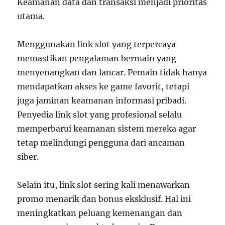
Keamanan data dan transaksi menjadi prioritas
utama.
Menggunakan link slot yang terpercaya
memastikan pengalaman bermain yang
menyenangkan dan lancar. Pemain tidak hanya
mendapatkan akses ke game favorit, tetapi
juga jaminan keamanan informasi pribadi.
Penyedia link slot yang profesional selalu
memperbarui keamanan sistem mereka agar
tetap melindungi pengguna dari ancaman
siber.
Selain itu, link slot sering kali menawarkan
promo menarik dan bonus eksklusif. Hal ini
meningkatkan peluang kemenangan dan