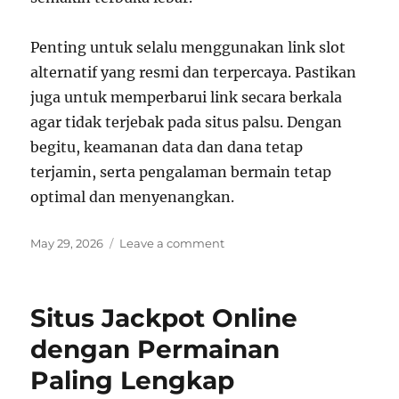
Penting untuk selalu menggunakan link slot
alternatif yang resmi dan terpercaya. Pastikan
juga untuk memperbarui link secara berkala
agar tidak terjebak pada situs palsu. Dengan
begitu, keamanan data dan dana tetap
terjamin, serta pengalaman bermain tetap
optimal dan menyenangkan.
Posted
on
May 29, 2026
Leave a comment
on
Platform
Android
Online
Situs Jackpot Online
Gaming
dengan
dengan Permainan
Proses
Paling Lengkap
Masuk
Anti