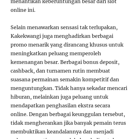
menantikan keberuntungan besar dari slot
online ini.
Selain menawarkan sensasi tak terlupakan,
Kakekwangi juga menghadirkan berbagai
promo menarik yang dirancang khusus untuk
meningkatkan peluang memperoleh
kemenangan besar. Berbagai bonus deposit,
cashback, dan turnamen rutin membuat
suasana permainan semakin kompetitif dan
menguntungkan. Tidak hanya sekadar mencari
hiburan, melainkan juga peluang untuk
mendapatkan penghasilan ekstra secara
online. Dengan berbagai keunggulan tersebut,
tidak mengherankan jika banyak pemain terus
membuktikan keandalannya dan menjadi