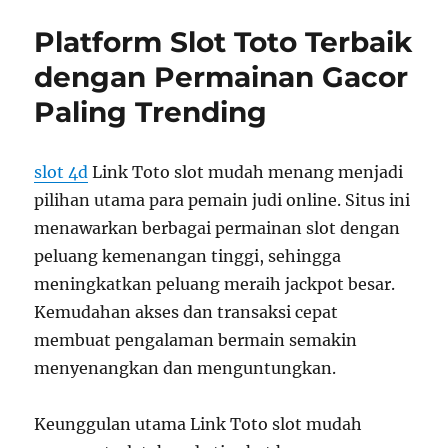
dengan
Platform Slot Toto Terbaik
Pola
Terbaru
dengan Permainan Gacor
yang
Paling Trending
Membantu
Pemain
Mendapatkan
Kemenangan
slot 4d
Link Toto slot mudah menang menjadi
Lebih
pilihan utama para pemain judi online. Situs ini
Cepat
menawarkan berbagai permainan slot dengan
peluang kemenangan tinggi, sehingga
meningkatkan peluang meraih jackpot besar.
Kemudahan akses dan transaksi cepat
membuat pengalaman bermain semakin
menyenangkan dan menguntungkan.
Keunggulan utama Link Toto slot mudah