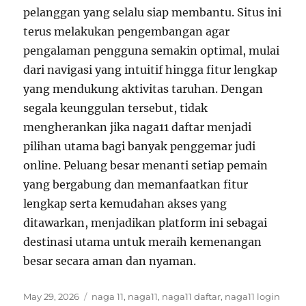
pelanggan yang selalu siap membantu. Situs ini
terus melakukan pengembangan agar
pengalaman pengguna semakin optimal, mulai
dari navigasi yang intuitif hingga fitur lengkap
yang mendukung aktivitas taruhan. Dengan
segala keunggulan tersebut, tidak
mengherankan jika naga11 daftar menjadi
pilihan utama bagi banyak penggemar judi
online. Peluang besar menanti setiap pemain
yang bergabung dan memanfaatkan fitur
lengkap serta kemudahan akses yang
ditawarkan, menjadikan platform ini sebagai
destinasi utama untuk meraih kemenangan
besar secara aman dan nyaman.
Posted
Tags
May 29, 2026
naga 11
,
naga11
,
naga11 daftar
,
naga11 login