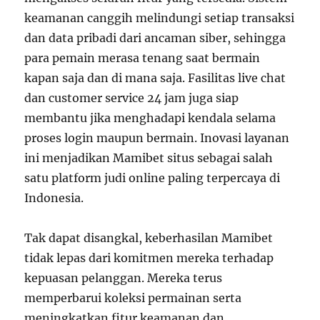
keamanan canggih melindungi setiap transaksi
dan data pribadi dari ancaman siber, sehingga
para pemain merasa tenang saat bermain
kapan saja dan di mana saja. Fasilitas live chat
dan customer service 24 jam juga siap
membantu jika menghadapi kendala selama
proses login maupun bermain. Inovasi layanan
ini menjadikan Mamibet situs sebagai salah
satu platform judi online paling terpercaya di
Indonesia.
Tak dapat disangkal, keberhasilan Mamibet
tidak lepas dari komitmen mereka terhadap
kepuasan pelanggan. Mereka terus
memperbarui koleksi permainan serta
meningkatkan fitur keamanan dan