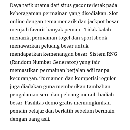
Daya tarik utama dari situs gacor terletak pada
keberagaman permainan yang disediakan. Slot
online dengan tema menarik dan jackpot besar
menjadi favorit banyak pemain. Tidak kalah
menarik, permainan togel dan sportsbook
menawarkan peluang besar untuk
mendapatkan kemenangan besar. Sistem RNG
(Random Number Generator) yang fair
memastikan permainan berjalan adil tanpa
kecurangan. Turnamen dan kompetisi reguler
juga diadakan guna memberikan tambahan
pengalaman seru dan peluang meraih hadiah
besar. Fasilitas demo gratis memungkinkan
pemain belajar dan berlatih sebelum bermain
dengan uang asli.