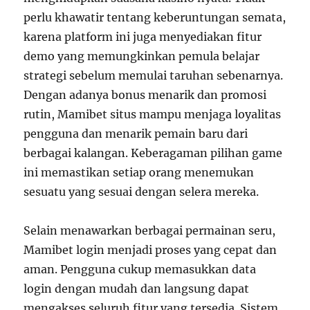
perlu khawatir tentang keberuntungan semata,
karena platform ini juga menyediakan fitur
demo yang memungkinkan pemula belajar
strategi sebelum memulai taruhan sebenarnya.
Dengan adanya bonus menarik dan promosi
rutin, Mamibet situs mampu menjaga loyalitas
pengguna dan menarik pemain baru dari
berbagai kalangan. Keberagaman pilihan game
ini memastikan setiap orang menemukan
sesuatu yang sesuai dengan selera mereka.
Selain menawarkan berbagai permainan seru,
Mamibet login menjadi proses yang cepat dan
aman. Pengguna cukup memasukkan data
login dengan mudah dan langsung dapat
mengakses seluruh fitur yang tersedia. Sistem