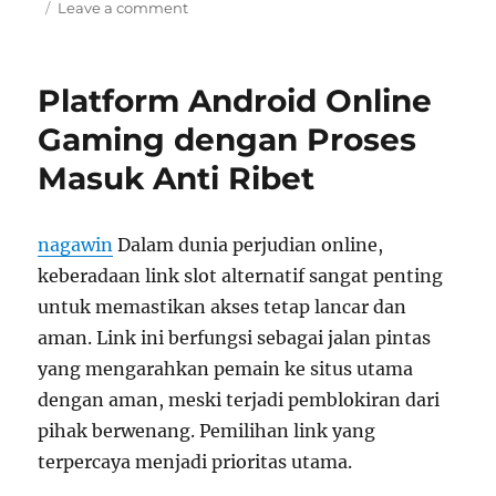
on
on
Leave a comment
Rebut
Jackpot
Kilat
Platform Android Online
di
Slot
Gaming dengan Proses
Gacor
Masuk Anti Ribet
dengan
Fitur
Bonus
yang
nagawin
Dalam dunia perjudian online,
Membuat
keberadaan link slot alternatif sangat penting
Menang
untuk memastikan akses tetap lancar dan
Lebih
Mudah
aman. Link ini berfungsi sebagai jalan pintas
yang mengarahkan pemain ke situs utama
dengan aman, meski terjadi pemblokiran dari
pihak berwenang. Pemilihan link yang
terpercaya menjadi prioritas utama.