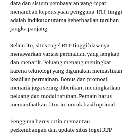
data dan sistem pembayaran yang cepat
menambah kepercayaan pengguna. RTP tinggi
adalah indikator utama keberhasilan taruhan
jangka panjang.
Selain itu, situs togel RTP tinggi biasanya
menawarkan variasi permainan yang lengkap
dan menarik. Peluang menang meningkat
karena teknologi yang digunakan memastikan
keadilan permainan. Bonus dan promosi
menarik juga sering diberikan, meningkatkan
peluang dan modal taruhan. Pemain harus
memanfaatkan fitur ini untuk hasil optimal.
Pengguna harus rutin memantau
perkembangan dan update situs togel RTP