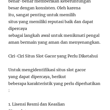
benar-benar memberikan keberuntungan
besar dengan konsisten. Oleh karena
itu, sangat penting untuk memilih
situs yang memiliki reputasi baik dan dapat
dipercaya
sebagai langkah awal untuk menikmati pengal
aman bermain yang aman dan menyenangkan.
Ciri-Ciri Situs Slot Gacor yang Perlu Diketahui
Untuk mengidentifikasi situs slot gacor
yang dapat dipercaya, berikut
beberapa karakteristik yang perlu diperhatikan
:
1. Lisensi Resmi dan Keaslian