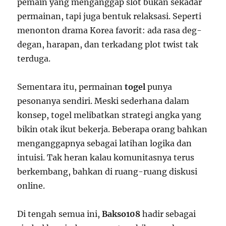
pemain yang menganggap slot bukan sekadar
permainan, tapi juga bentuk relaksasi. Seperti
menonton drama Korea favorit: ada rasa deg-
degan, harapan, dan terkadang plot twist tak
terduga.
Sementara itu, permainan
togel
punya
pesonanya sendiri. Meski sederhana dalam
konsep, togel melibatkan strategi angka yang
bikin otak ikut bekerja. Beberapa orang bahkan
menganggapnya sebagai latihan logika dan
intuisi. Tak heran kalau komunitasnya terus
berkembang, bahkan di ruang-ruang diskusi
online.
Di tengah semua ini,
Bakso108
hadir sebagai