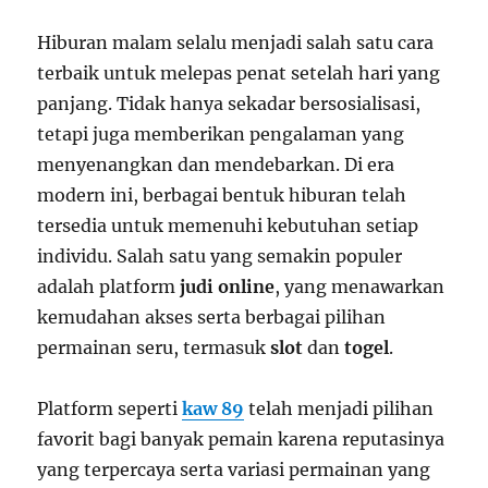
Hiburan,
Keberuntungan,
Hiburan malam selalu menjadi salah satu cara
dan
terbaik untuk melepas penat setelah hari yang
Strategi
panjang. Tidak hanya sekadar bersosialisasi,
tetapi juga memberikan pengalaman yang
menyenangkan dan mendebarkan. Di era
modern ini, berbagai bentuk hiburan telah
tersedia untuk memenuhi kebutuhan setiap
individu. Salah satu yang semakin populer
adalah platform
judi online
, yang menawarkan
kemudahan akses serta berbagai pilihan
permainan seru, termasuk
slot
dan
togel
.
Platform seperti
kaw 89
telah menjadi pilihan
favorit bagi banyak pemain karena reputasinya
yang terpercaya serta variasi permainan yang