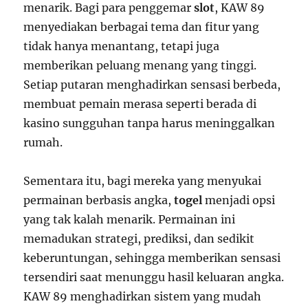
menarik. Bagi para penggemar
slot
, KAW 89
menyediakan berbagai tema dan fitur yang
tidak hanya menantang, tetapi juga
memberikan peluang menang yang tinggi.
Setiap putaran menghadirkan sensasi berbeda,
membuat pemain merasa seperti berada di
kasino sungguhan tanpa harus meninggalkan
rumah.
Sementara itu, bagi mereka yang menyukai
permainan berbasis angka,
togel
menjadi opsi
yang tak kalah menarik. Permainan ini
memadukan strategi, prediksi, dan sedikit
keberuntungan, sehingga memberikan sensasi
tersendiri saat menunggu hasil keluaran angka.
KAW 89 menghadirkan sistem yang mudah