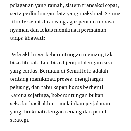
pelayanan yang ramah, sistem transaksi cepat,
serta perlindungan data yang maksimal. Semua
fitur tersebut dirancang agar pemain merasa
nyaman dan fokus menikmati permainan
tanpa khawatir.
Pada akhirnya, keberuntungan memang tak
bisa ditebak, tapi bisa dijemput dengan cara
yang cerdas. Bermain di Semuttoto adalah
tentang menikmati proses, menghargai
peluang, dan tahu kapan harus berhenti.
Karena sejatinya, keberuntungan bukan
sekadar hasil akhir—melainkan perjalanan
yang dinikmati dengan tenang dan penuh
strategi.