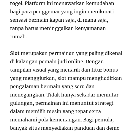
togel
. Platform ini menawarkan kemudahan
bagi para penggemar yang ingin menikmati
sensasi bermain kapan saja, di mana saja,
tanpa harus meninggalkan kenyamanan
rumah.
Slot
merupakan permainan yang paling dikenal
di kalangan pemain judi online. Dengan
tampilan visual yang menarik dan fitur bonus
yang menggiurkan, slot mampu menghadirkan
pengalaman bermain yang seru dan
menegangkan. Tidak hanya sekadar memutar
gulungan, permainan ini menuntut strategi
dalam memilih mesin yang tepat serta
memahami pola kemenangan. Bagi pemula,
banyak situs menyediakan panduan dan demo