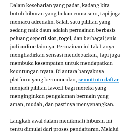
Dalam keseharian yang padat, kadang kita
butuh hiburan yang bukan cuma seru, tapi juga
memacu adrenalin. Salah satu pilihan yang
sedang naik daun adalah permainan berbasis
peluang seperti
slot
,
togel
, dan berbagai jenis
judi online
lainnya. Permainan ini tak hanya
menghadirkan sensasi mendebarkan, tapi juga
membuka kesempatan untuk mendapatkan
keuntungan nyata. Di antara banyaknya
platform yang bermunculan,
semuttoto daftar
menjadi pilihan favorit bagi mereka yang
menginginkan pengalaman bermain yang
aman, mudah, dan pastinya menyenangkan.
Langkah awal dalam menikmati hiburan ini
tentu dimulai dari proses pendaftaran. Melalui