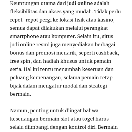
Keuntungan utama dari
judi online
adalah
fleksibilitas dan akses yang mudah. Tidak perlu
repot-repot pergi ke lokasi fisik atau kasino,
semua dapat dilakukan melalui perangkat
smartphone atau komputer. Selain itu, situs
judi online resmi juga menyediakan berbagai
bonus dan promosi menarik, seperti cashback,
free spin, dan hadiah khusus untuk pemain
setia. Hal ini tentu menambah keseruan dan
peluang kemenangan, selama pemain tetap
bijak dalam mengatur modal dan strategi
bermain.
Namun, penting untuk diingat bahwa
kesenangan bermain slot atau togel harus
selalu diimbangi dengan kontrol diri. Bermain