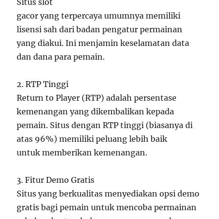
Situs slot
gacor yang terpercaya umumnya memiliki
lisensi sah dari badan pengatur permainan
yang diakui. Ini menjamin keselamatan data
dan dana para pemain.
2. RTP Tinggi
Return to Player (RTP) adalah persentase
kemenangan yang dikembalikan kepada
pemain. Situs dengan RTP tinggi (biasanya di
atas 96%) memiliki peluang lebih baik
untuk memberikan kemenangan.
3. Fitur Demo Gratis
Situs yang berkualitas menyediakan opsi demo
gratis bagi pemain untuk mencoba permainan