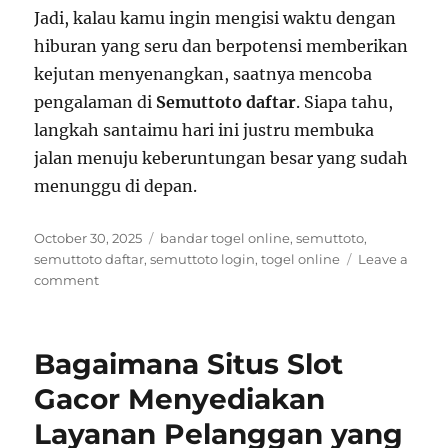
Jadi, kalau kamu ingin mengisi waktu dengan
hiburan yang seru dan berpotensi memberikan
kejutan menyenangkan, saatnya mencoba
pengalaman di
Semuttoto daftar
. Siapa tahu,
langkah santaimu hari ini justru membuka
jalan menuju keberuntungan besar yang sudah
menunggu di depan.
Posted
Tags
October 30, 2025
bandar togel online
,
semuttoto
,
on
semuttoto daftar
,
semuttoto login
,
togel online
Leave a
on
comment
Strategi
Santai
Menjemput
Bagaimana Situs Slot
Keberuntungan
Tanpa
Gacor Menyediakan
Drama
Layanan Pelanggan yang