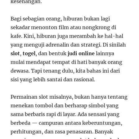
kesenangan.
Bagi sebagian orang, hiburan bukan lagi
sekadar menonton film atau nongkrong di
kafe. Kini, hiburan juga merambah ke hal-hal
yang menguji adrenalin dan strategi. Di sinilah
slot
,
togel
, dan bentuk
judi online
lainnya
mulai mendapat tempat di hati banyak orang
dewasa. Tapi tenang dulu, kita bahas ini dari
sisi yang lebih santai dan rasional.
Permainan slot misalnya, bukan hanya tentang
menekan tombol dan berharap simbol yang
sama berbaris rapi di layar. Ada sensasi yang
berbeda — campuran antara keberuntungan,
perhitungan, dan rasa penasaran. Banyak