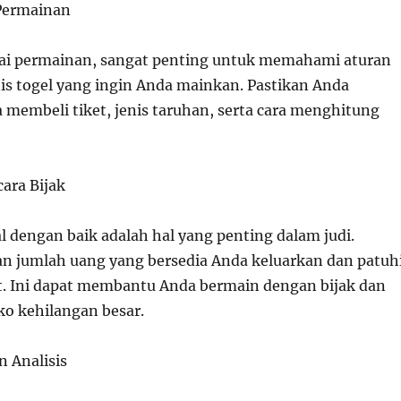
Permainan
i permainan, sangat penting untuk memahami aturan
nis togel yang ingin Anda mainkan. Pastikan Anda
 membeli tiket, jenis taruhan, serta cara menghitung
ara Bijak
 dengan baik adalah hal yang penting dalam judi.
n jumlah uang yang bersedia Anda keluarkan dan patuh
t. Ini dapat membantu Anda bermain dengan bijak dan
ko kehilangan besar.
n Analisis