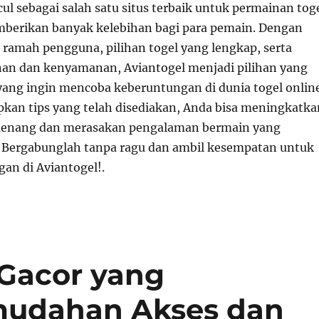
l sebagai salah satu situs terbaik untuk permainan tog
berikan banyak kelebihan bagi para pemain. Dengan
ramah pengguna, pilihan togel yang lengkap, serta
an dan kenyamanan, Aviantogel menjadi pilihan yang
 yang ingin mencoba keberuntungan di dunia togel online
an tips yang telah disediakan, Anda bisa meningkatka
enang dan merasakan pengalaman bermain yang
Bergabunglah tanpa ragu dan ambil kesempatan untuk
an di Aviantogel!.
 Gacor yang
udahan Akses dan