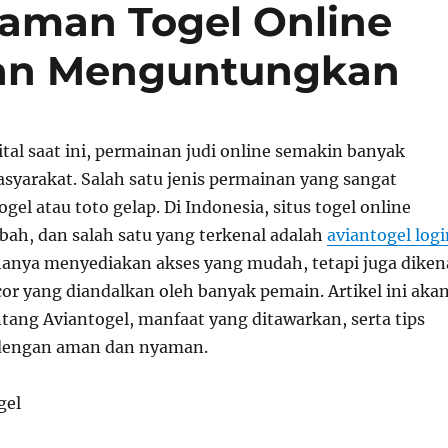
aman Togel Online
dan Menguntungkan
tal saat ini, permainan judi online semakin banyak
asyarakat. Salah satu jenis permainan yang sangat
ogel atau toto gelap. Di Indonesia, situs togel online
ah, dan salah satu yang terkenal adalah
aviantogel logi
k hanya menyediakan akses yang mudah, tetapi juga diken
cor yang diandalkan oleh banyak pemain. Artikel ini aka
tang Aviantogel, manfaat yang ditawarkan, serta tips
dengan aman dan nyaman.
gel