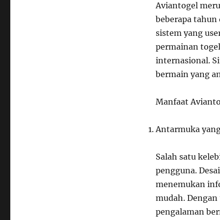
Aviantogel merup
beberapa tahun 
sistem yang user
permainan togel
internasional. 
bermain yang a
Manfaat Avianto
Antarmuka yan
Salah satu kele
pengguna. Desa
menemukan info
mudah. Dengan 
pengalaman ber