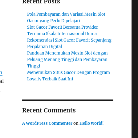
Recent Posts
Pola Pembayaran dan Variasi Mesin Slot
Gacor yang Perlu Dipelajari
Slot Gacor Favorit Bersama Provider
Ternama Skala Internasional Dunia
Rekomendasi Slot Gacor Favorit Sepanjang
Perjalanan Digital
Panduan Menemukan Mesin Slot dengan
Peluang Menang Tinggi dan Pembayaran
Tinggi
n
Menemukan Situs Gacor Dengan Program
Loyalty Terbaik Saat Ini
al
n
Recent Comments
A WordPress Commenter
on
Hello world!