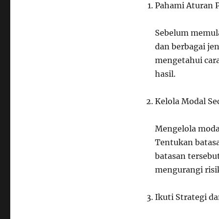
Pahami Aturan 
Sebelum memula
dan berbagai je
mengetahui cara
hasil.
Kelola Modal Sec
Mengelola modal
Tentukan batasa
batasan tersebu
mengurangi risi
Ikuti Strategi da