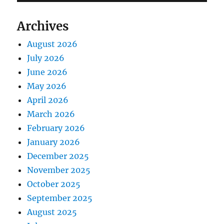
Archives
August 2026
July 2026
June 2026
May 2026
April 2026
March 2026
February 2026
January 2026
December 2025
November 2025
October 2025
September 2025
August 2025