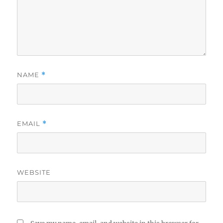
NAME
*
EMAIL
*
WEBSITE