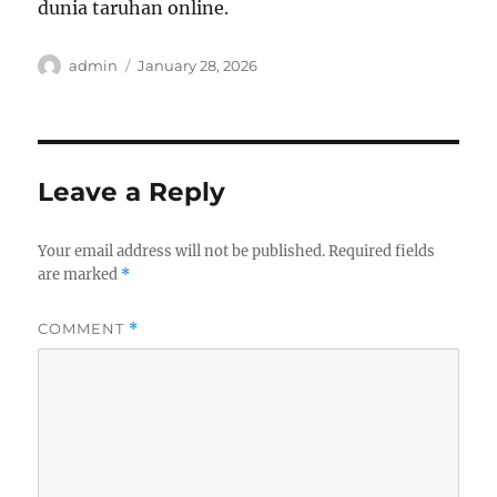
dunia taruhan online.
Author
Posted
admin
January 28, 2026
on
Leave a Reply
Your email address will not be published.
Required fields
are marked
*
COMMENT
*