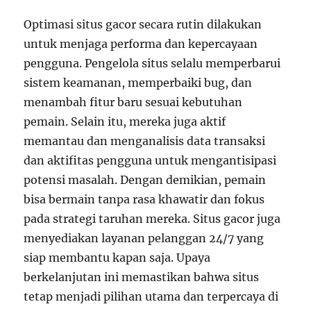
Optimasi situs gacor secara rutin dilakukan
untuk menjaga performa dan kepercayaan
pengguna. Pengelola situs selalu memperbarui
sistem keamanan, memperbaiki bug, dan
menambah fitur baru sesuai kebutuhan
pemain. Selain itu, mereka juga aktif
memantau dan menganalisis data transaksi
dan aktifitas pengguna untuk mengantisipasi
potensi masalah. Dengan demikian, pemain
bisa bermain tanpa rasa khawatir dan fokus
pada strategi taruhan mereka. Situs gacor juga
menyediakan layanan pelanggan 24/7 yang
siap membantu kapan saja. Upaya
berkelanjutan ini memastikan bahwa situs
tetap menjadi pilihan utama dan terpercaya di