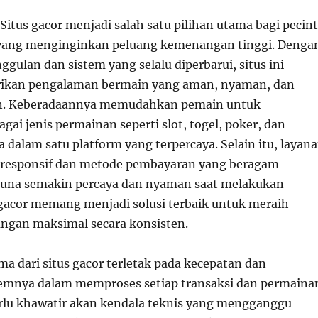
Situs gacor menjadi salah satu pilihan utama bagi pecin
 yang menginginkan peluang kemenangan tinggi. Denga
nggulan dan sistem yang selalu diperbarui, situs ini
kan pengalaman bermain yang aman, nyaman, dan
. Keberadaannya memudahkan pemain untuk
ai jenis permainan seperti slot, togel, poker, dan
 dalam satu platform yang terpercaya. Selain itu, layan
 responsif dan metode pembayaran yang beragam
na semakin percaya dan nyaman saat melakukan
s gacor memang menjadi solusi terbaik untuk meraih
ngan maksimal secara konsisten.
a dari situs gacor terletak pada kecepatan dan
emnya dalam memproses setiap transaksi dan permaina
rlu khawatir akan kendala teknis yang mengganggu