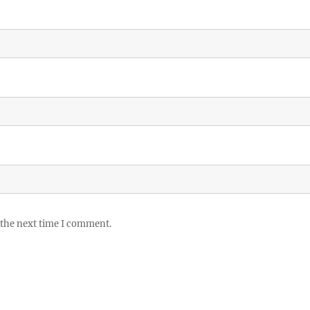
 the next time I comment.