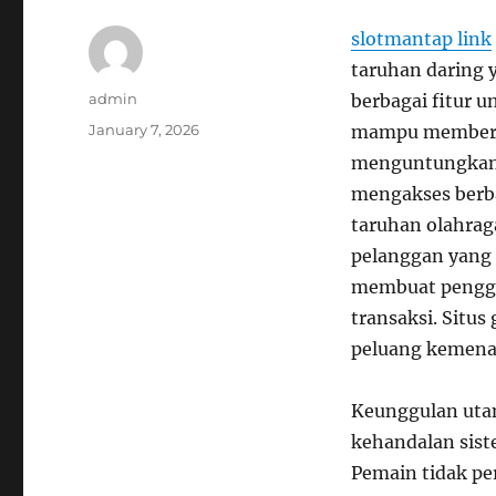
slotmantap link
taruhan daring
Author
admin
berbagai fitur u
Posted
January 7, 2026
mampu memberi
on
menguntungkan
mengakses berbag
taruhan olahraga
pelanggan yang
membuat penggu
transaksi. Situ
peluang kemena
Keunggulan utam
kehandalan sist
Pemain tidak pe