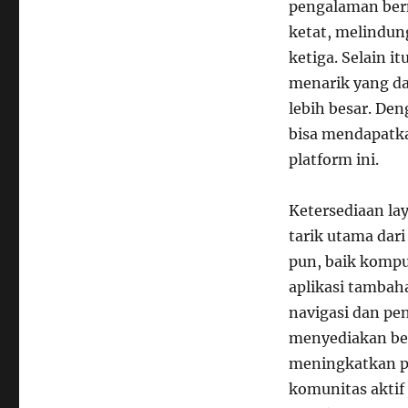
pengalaman ber
ketat, melindun
ketiga. Selain i
menarik yang d
lebih besar. De
bisa mendapatka
platform ini.
Ketersediaan la
tarik utama dari
pun, baik kompu
aplikasi tamba
navigasi dan pen
menyediakan ber
meningkatkan p
komunitas aktif