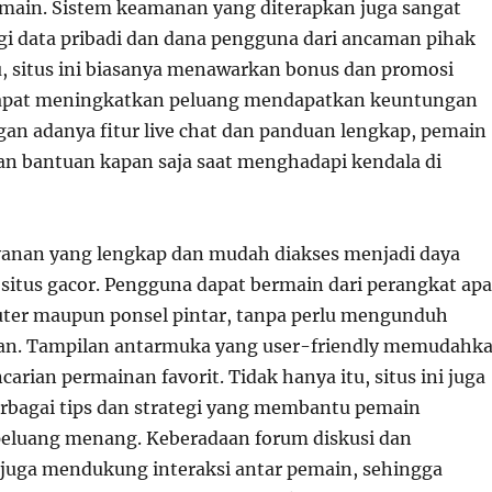
main. Sistem keamanan yang diterapkan juga sangat
gi data pribadi dan dana pengguna dari ancaman pihak
tu, situs ini biasanya menawarkan bonus dan promosi
apat meningkatkan peluang mendapatkan keuntungan
ngan adanya fitur live chat dan panduan lengkap, pemain
n bantuan kapan saja saat menghadapi kendala di
yanan yang lengkap dan mudah diakses menjadi daya
 situs gacor. Pengguna dapat bermain dari perangkat apa
ter maupun ponsel pintar, tanpa perlu mengunduh
han. Tampilan antarmuka yang user-friendly memudahk
carian permainan favorit. Tidak hanya itu, situs ini juga
bagai tips dan strategi yang membantu pemain
eluang menang. Keberadaan forum diskusi dan
 juga mendukung interaksi antar pemain, sehingga