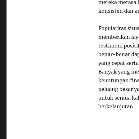
mereka merasa l
konsisten dan a
Popularitas sit
memberikan laya
testimoni positi
benar-benar dap
yang cepat sert
Banyak yang men
keuntungan fin
peluang besar y
untuk semua kal
berkelanjutan.