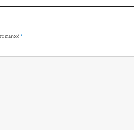
 are marked
*