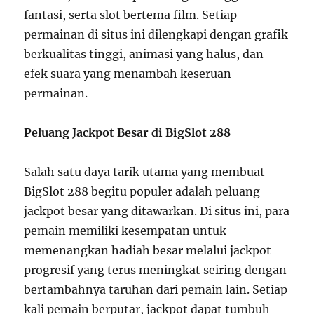
fantasi, serta slot bertema film. Setiap
permainan di situs ini dilengkapi dengan grafik
berkualitas tinggi, animasi yang halus, dan
efek suara yang menambah keseruan
permainan.
Peluang Jackpot Besar di BigSlot 288
Salah satu daya tarik utama yang membuat
BigSlot 288 begitu populer adalah peluang
jackpot besar yang ditawarkan. Di situs ini, para
pemain memiliki kesempatan untuk
memenangkan hadiah besar melalui jackpot
progresif yang terus meningkat seiring dengan
bertambahnya taruhan dari pemain lain. Setiap
kali pemain berputar, jackpot dapat tumbuh