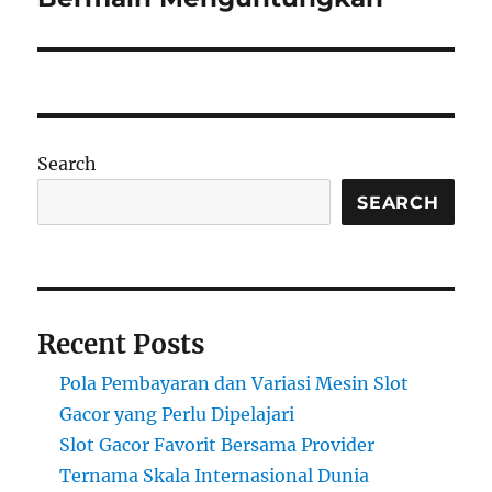
Search
SEARCH
Recent Posts
Pola Pembayaran dan Variasi Mesin Slot
Gacor yang Perlu Dipelajari
Slot Gacor Favorit Bersama Provider
Ternama Skala Internasional Dunia