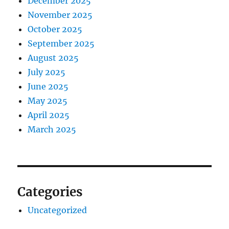
December 2025
November 2025
October 2025
September 2025
August 2025
July 2025
June 2025
May 2025
April 2025
March 2025
Categories
Uncategorized