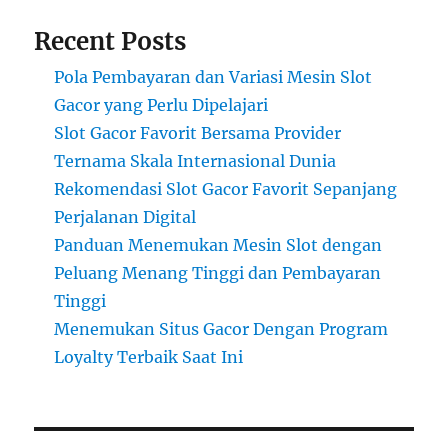
Recent Posts
Pola Pembayaran dan Variasi Mesin Slot
Gacor yang Perlu Dipelajari
Slot Gacor Favorit Bersama Provider
Ternama Skala Internasional Dunia
Rekomendasi Slot Gacor Favorit Sepanjang
Perjalanan Digital
Panduan Menemukan Mesin Slot dengan
Peluang Menang Tinggi dan Pembayaran
Tinggi
Menemukan Situs Gacor Dengan Program
Loyalty Terbaik Saat Ini