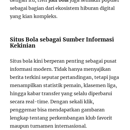
dengan itu, tren
judi bola
juga semakin populer
sebagai bagian dari ekosistem hiburan digital
yang kian kompleks.
Situs Bola sebagai Sumber Informasi
Kekinian
Situs bola kini berperan penting sebagai pusat
informasi modern. Tidak hanya menyajikan
berita terkini seputar pertandingan, tetapi juga
menampilkan statistik pemain, klasemen liga,
hingga kabar transfer yang selalu diperbarui
secara real-time. Dengan sekali klik,
penggemar bisa mendapatkan gambaran
lengkap tentang perkembangan klub favorit
maupun turnamen internasional.