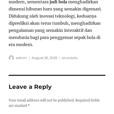
modern, sementara
judi bola
menghadirkan
dimensi hiburan baru yang semakin digemari.
Didukung oleh inovasi teknologi, keduanya
diprediksi akan terus tumbuh, menghadirkan
pengalaman yang semakin interaktif dan
mendunia bagi para penggemar sepak bola di
era modern.
Author
Posted
Tags
admin
August 26, 2025
situs bola
on
Leave a Reply
Your email address will not be published.
Required fields
are marked
*