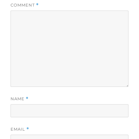
COMMENT
*
NAME
*
EMAIL
*