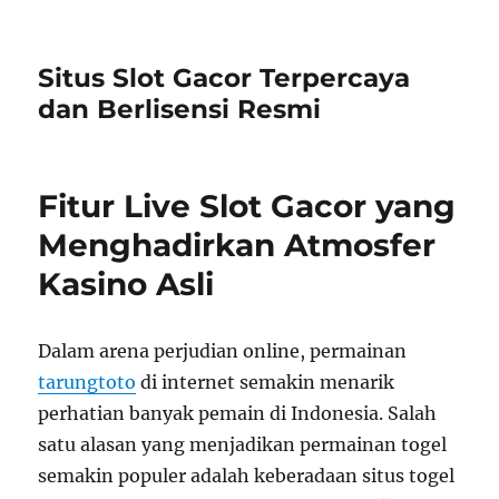
Situs Slot Gacor Terpercaya
dan Berlisensi Resmi
Fitur Live Slot Gacor yang
Menghadirkan Atmosfer
Kasino Asli
Dalam arena perjudian online, permainan
tarungtoto
di internet semakin menarik
perhatian banyak pemain di Indonesia. Salah
satu alasan yang menjadikan permainan togel
semakin populer adalah keberadaan situs togel