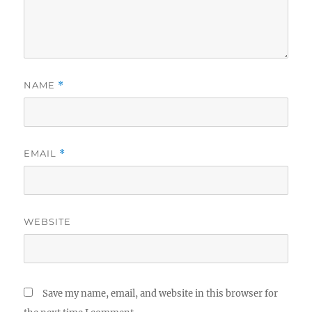
NAME
*
EMAIL
*
WEBSITE
Save my name, email, and website in this browser for