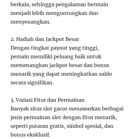
berkala, sehingga pengalaman bermain
menjadi lebih menguntungkan dan
menyenangkan.
2. Hadiah dan Jackpot Besar
Dengan tingkat payout yang tinggi,
pemain memiliki peluang baik untuk
memenangkan jackpot besar dan bonus
menarik yang dapat meningkatkan saldo
secara signifikan.
3. Variasi Fitur dan Permainan
Banyak situs slot gacor menawarkan berbagai
jenis permainan slot dengan fitur menarik,
seperti putaran gratis, simbol spesial, dan
bonus eksklusif.