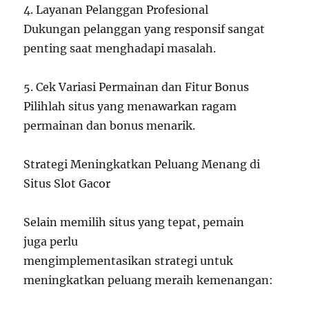
4. Layanan Pelanggan Profesional
Dukungan pelanggan yang responsif sangat
penting saat menghadapi masalah.
5. Cek Variasi Permainan dan Fitur Bonus
Pilihlah situs yang menawarkan ragam
permainan dan bonus menarik.
Strategi Meningkatkan Peluang Menang di
Situs Slot Gacor
Selain memilih situs yang tepat, pemain
juga perlu
mengimplementasikan strategi untuk
meningkatkan peluang meraih kemenangan: