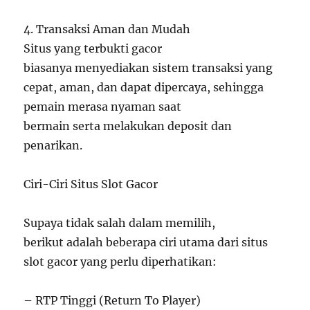
4. Transaksi Aman dan Mudah
Situs yang terbukti gacor
biasanya menyediakan sistem transaksi yang
cepat, aman, dan dapat dipercaya, sehingga
pemain merasa nyaman saat
bermain serta melakukan deposit dan
penarikan.
Ciri-Ciri Situs Slot Gacor
Supaya tidak salah dalam memilih,
berikut adalah beberapa ciri utama dari situs
slot gacor yang perlu diperhatikan:
– RTP Tinggi (Return To Player)