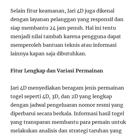
Selain fitur keamanan, Jari 4D juga dikenal
dengan layanan pelanggan yang responsif dan
siap membantu 24 jam penuh. Hal ini tentu
menjadi nilai tambah karena pengguna dapat
memperoleh bantuan teknis atau informasi
lainnya kapan saja dibutuhkan.
Fitur Lengkap dan Variasi Permainan
Jari 4D menyediakan beragam jenis permainan
togel seperti 4D, 3D, dan 2D yang lengkap
dengan jadwal pengeluaran nomor resmi yang
diperbarui secara berkala. Informasi hasil togel
yang transparan membantu para pemain untuk
melakukan analisis dan strategi taruhan yang