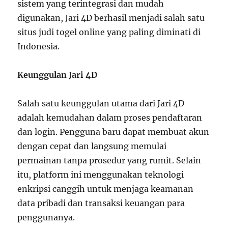
sistem yang terintegrasi dan mudah
digunakan, Jari 4D berhasil menjadi salah satu
situs judi togel online yang paling diminati di
Indonesia.
Keunggulan Jari 4D
Salah satu keunggulan utama dari Jari 4D
adalah kemudahan dalam proses pendaftaran
dan login. Pengguna baru dapat membuat akun
dengan cepat dan langsung memulai
permainan tanpa prosedur yang rumit. Selain
itu, platform ini menggunakan teknologi
enkripsi canggih untuk menjaga keamanan
data pribadi dan transaksi keuangan para
penggunanya.