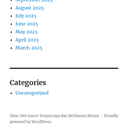
August 2025
July 2025
June 2025
May 2025
April 2025
March 2025
Categories
Uncategorized
Situs Slot Gacor Terpercaya dan Berlisensi Resmi
Proudly
powered by WordPress