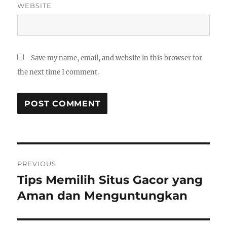
WEBSITE
Save my name, email, and website in this browser for
the next time I comment.
Post
PREVIOUS
navigation
Tips Memilih Situs Gacor yang
Previous
post:
Aman dan Menguntungkan