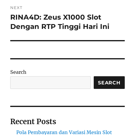
NEXT
RINA4D: Zeus X1000 Slot
Next
post:
Dengan RTP Tinggi Hari Ini
Search
SEARCH
Recent Posts
Pola Pembayaran dan Variasi Mesin Slot