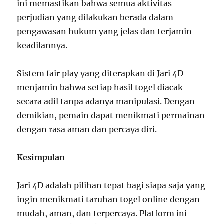
ini memastikan bahwa semua aktivitas
perjudian yang dilakukan berada dalam
pengawasan hukum yang jelas dan terjamin
keadilannya.
Sistem fair play yang diterapkan di Jari 4D
menjamin bahwa setiap hasil togel diacak
secara adil tanpa adanya manipulasi. Dengan
demikian, pemain dapat menikmati permainan
dengan rasa aman dan percaya diri.
Kesimpulan
Jari 4D adalah pilihan tepat bagi siapa saja yang
ingin menikmati taruhan togel online dengan
mudah, aman, dan terpercaya. Platform ini