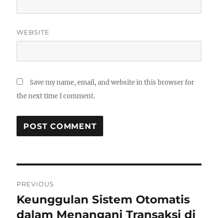
WEBSITE
Save my name, email, and website in this browser for
the next time I comment.
Post
PREVIOUS
navigation
Keunggulan Sistem Otomatis
Previous
post:
dalam Menangani Transaksi di