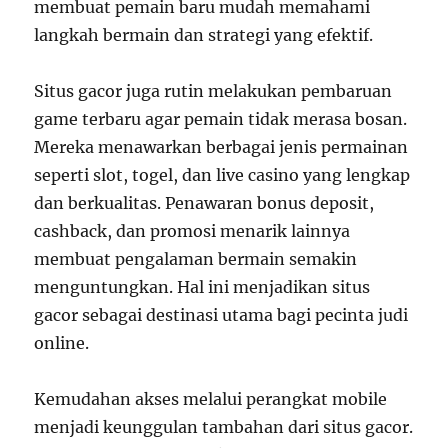
membuat pemain baru mudah memahami
langkah bermain dan strategi yang efektif.
Situs gacor juga rutin melakukan pembaruan
game terbaru agar pemain tidak merasa bosan.
Mereka menawarkan berbagai jenis permainan
seperti slot, togel, dan live casino yang lengkap
dan berkualitas. Penawaran bonus deposit,
cashback, dan promosi menarik lainnya
membuat pengalaman bermain semakin
menguntungkan. Hal ini menjadikan situs
gacor sebagai destinasi utama bagi pecinta judi
online.
Kemudahan akses melalui perangkat mobile
menjadi keunggulan tambahan dari situs gacor.