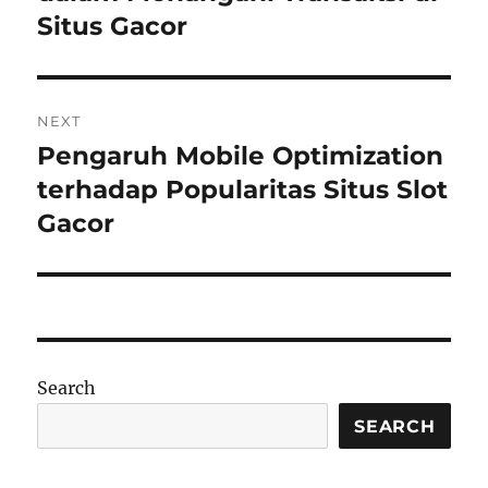
Situs Gacor
NEXT
Pengaruh Mobile Optimization
Next
post:
terhadap Popularitas Situs Slot
Gacor
Search
SEARCH