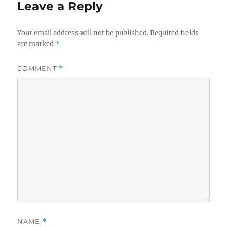
Leave a Reply
Your email address will not be published.
Required fields
are marked
*
COMMENT
*
NAME
*