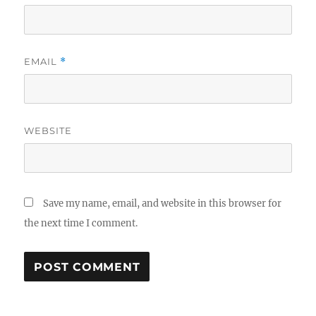
EMAIL
*
WEBSITE
Save my name, email, and website in this browser for
the next time I comment.