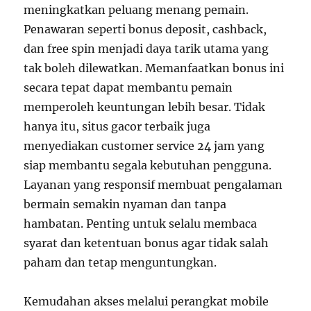
meningkatkan peluang menang pemain.
Penawaran seperti bonus deposit, cashback,
dan free spin menjadi daya tarik utama yang
tak boleh dilewatkan. Memanfaatkan bonus ini
secara tepat dapat membantu pemain
memperoleh keuntungan lebih besar. Tidak
hanya itu, situs gacor terbaik juga
menyediakan customer service 24 jam yang
siap membantu segala kebutuhan pengguna.
Layanan yang responsif membuat pengalaman
bermain semakin nyaman dan tanpa
hambatan. Penting untuk selalu membaca
syarat dan ketentuan bonus agar tidak salah
paham dan tetap menguntungkan.
Kemudahan akses melalui perangkat mobile