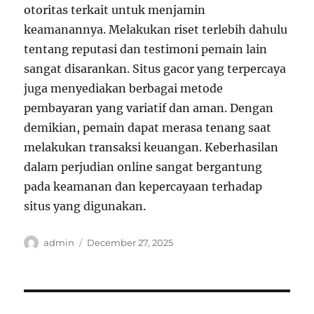
otoritas terkait untuk menjamin
keamanannya. Melakukan riset terlebih dahulu
tentang reputasi dan testimoni pemain lain
sangat disarankan. Situs gacor yang terpercaya
juga menyediakan berbagai metode
pembayaran yang variatif dan aman. Dengan
demikian, pemain dapat merasa tenang saat
melakukan transaksi keuangan. Keberhasilan
dalam perjudian online sangat bergantung
pada keamanan dan kepercayaan terhadap
situs yang digunakan.
Author
Posted
admin
December 27, 2025
on