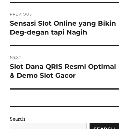
Post
PREVIOUS
navigation
Sensasi Slot Online yang Bikin
Previous
post:
Deg-degan tapi Nagih
NEXT
Slot Dana QRIS Resmi Optimal
Next
post:
& Demo Slot Gacor
Search