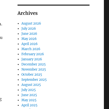
Archives
.
August 2026
July 2026
June 2026
tu
May 2026
April 2026
March 2026
February 2026
January 2026
December 2025
November 2025
October 2025
September 2025
August 2025
July 2025
June 2025
g
May 2025
April 2025