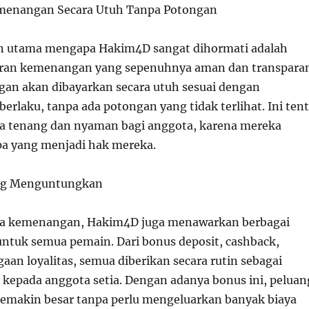
enangan Secara Utuh Tanpa Potongan
an utama mengapa Hakim4D sangat dihormati adalah
ran kemenangan yang sepenuhnya aman dan transparan
an akan dibayarkan secara utuh sesuai dengan
erlaku, tanpa ada potongan yang tidak terlihat. Ini ten
a tenang dan nyaman bagi anggota, karena mereka
a yang menjadi hak mereka.
ng Menguntungkan
ada kemenangan, Hakim4D juga menawarkan berbagai
ntuk semua pemain. Dari bonus deposit, cashback,
an loyalitas, semua diberikan secara rutin sebagai
i kepada anggota setia. Dengan adanya bonus ini, peluan
emakin besar tanpa perlu mengeluarkan banyak biaya