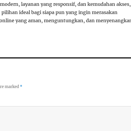
modern, layanan yang responsif, dan kemudahan akses,
pilihan ideal bagi siapa pun yang ingin merasakan
 online yang aman, menguntungkan, dan menyenangkan
 are marked
*