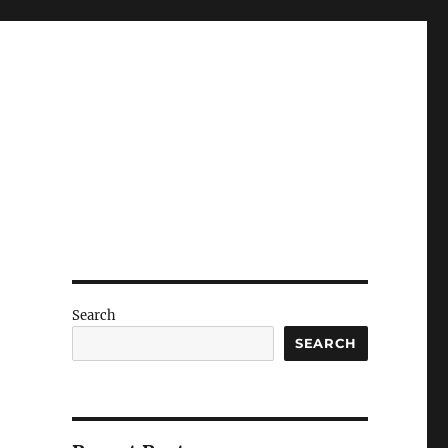
Search
SEARCH