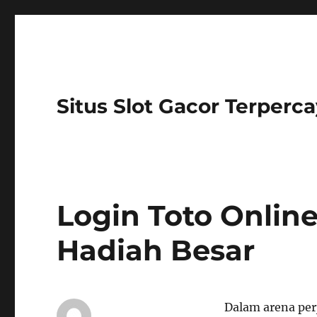
Situs Slot Gacor Terperc
Login Toto Onlin
Hadiah Besar
Dalam arena perj