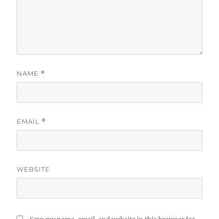
NAME
*
EMAIL
*
WEBSITE