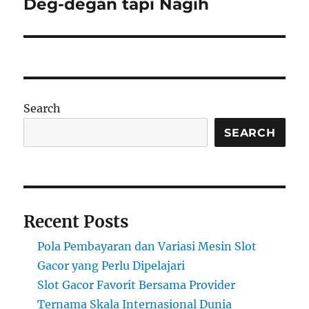
post:
Deg-degan tapi Nagih
Search
SEARCH
Recent Posts
Pola Pembayaran dan Variasi Mesin Slot
Gacor yang Perlu Dipelajari
Slot Gacor Favorit Bersama Provider
Ternama Skala Internasional Dunia