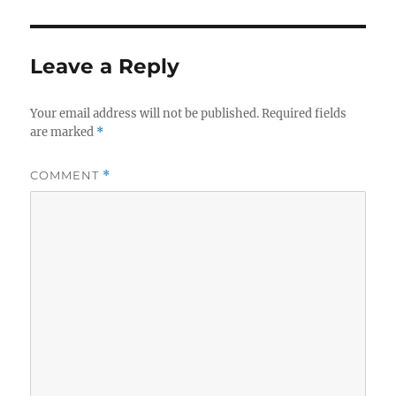
Leave a Reply
Your email address will not be published.
Required fields
are marked
*
COMMENT
*