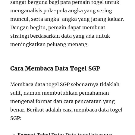
sangat berguna bagi para pemain togel untuk
menganalisis pola-pola angka yang sering
muncul, serta angka-angka yang jarang keluar.
Dengan begitu, pemain dapat membuat
strategi berdasarkan data yang ada untuk
meningkatkan peluang menang.
Cara Membaca Data Togel SGP
Membaca data togel SGP sebenarnya tidaklah
sulit, namun membutuhkan pemahaman
mengenai format dan cara pencatatan yang
benar. Berikut adalah cara membaca data togel
SGP: