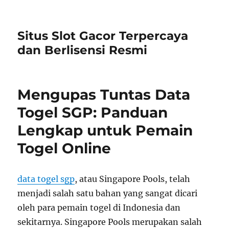
Situs Slot Gacor Terpercaya
dan Berlisensi Resmi
Mengupas Tuntas Data
Togel SGP: Panduan
Lengkap untuk Pemain
Togel Online
data togel sgp
, atau Singapore Pools, telah
menjadi salah satu bahan yang sangat dicari
oleh para pemain togel di Indonesia dan
sekitarnya. Singapore Pools merupakan salah