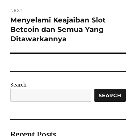
NEXT
Menyelami Keajaiban Slot
Next
post:
Betcoin dan Semua Yang
Ditawarkannya
Search
SEARCH
Recent Posts