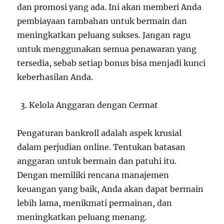
dan promosi yang ada. Ini akan memberi Anda
pembiayaan tambahan untuk bermain dan
meningkatkan peluang sukses. Jangan ragu
untuk menggunakan semua penawaran yang
tersedia, sebab setiap bonus bisa menjadi kunci
keberhasilan Anda.
Kelola Anggaran dengan Cermat
Pengaturan bankroll adalah aspek krusial
dalam perjudian online. Tentukan batasan
anggaran untuk bermain dan patuhi itu.
Dengan memiliki rencana manajemen
keuangan yang baik, Anda akan dapat bermain
lebih lama, menikmati permainan, dan
meningkatkan peluang menang.