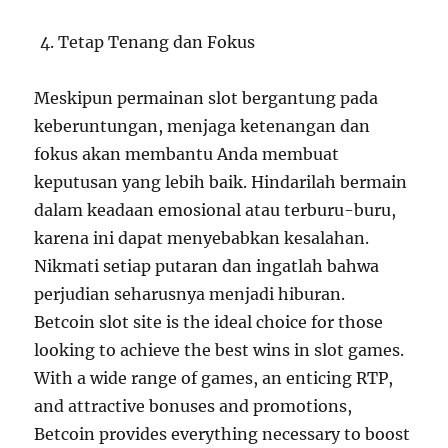
Tetap Tenang dan Fokus
Meskipun permainan slot bergantung pada
keberuntungan, menjaga ketenangan dan
fokus akan membantu Anda membuat
keputusan yang lebih baik. Hindarilah bermain
dalam keadaan emosional atau terburu-buru,
karena ini dapat menyebabkan kesalahan.
Nikmati setiap putaran dan ingatlah bahwa
perjudian seharusnya menjadi hiburan.
Betcoin slot site is the ideal choice for those
looking to achieve the best wins in slot games.
With a wide range of games, an enticing RTP,
and attractive bonuses and promotions,
Betcoin provides everything necessary to boost