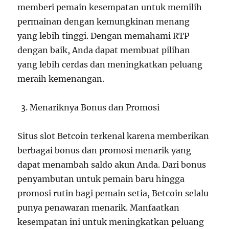
memberi pemain kesempatan untuk memilih
permainan dengan kemungkinan menang
yang lebih tinggi. Dengan memahami RTP
dengan baik, Anda dapat membuat pilihan
yang lebih cerdas dan meningkatkan peluang
meraih kemenangan.
Menariknya Bonus dan Promosi
Situs slot Betcoin terkenal karena memberikan
berbagai bonus dan promosi menarik yang
dapat menambah saldo akun Anda. Dari bonus
penyambutan untuk pemain baru hingga
promosi rutin bagi pemain setia, Betcoin selalu
punya penawaran menarik. Manfaatkan
kesempatan ini untuk meningkatkan peluang