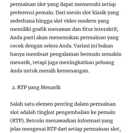
permainan slot yang dapat memenuhi setiap
preferensi pemain. Dari mesin slot klasik yang
sederhana hingga slot video modern yang
memiliki grafik menawan dan fitur interaktif,
Anda pasti akan menemukan permainan yang
cocok dengan selera Anda. Variasi ini bukan
hanya membuat pengalaman bermain semakin
menarik, tetapi juga meningkatkan peluang
Anda untuk meraih kemenangan.
RTP yang Menarik
Salah satu elemen penting dalam permainan
slot adalah tingkat pengembalian ke pemain
(RTP). Betcoin menawarkan informasi yang
jelas mengenai RTP dari setiap permainan slot,