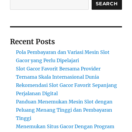
SEARCH
Recent Posts
Pola Pembayaran dan Variasi Mesin Slot
Gacor yang Perlu Dipelajari
Slot Gacor Favorit Bersama Provider
Ternama Skala Internasional Dunia
Rekomendasi Slot Gacor Favorit Sepanjang
Perjalanan Digital
Panduan Menemukan Mesin Slot dengan
Peluang Menang Tinggi dan Pembayaran
Tinggi
Menemukan Situs Gacor Dengan Program