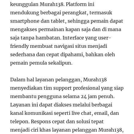
keunggulan Murah138. Platform ini
mendukung berbagai perangkat, termasuk
smartphone dan tablet, sehingga pemain dapat
mengakses permainan kapan saja dan di mana
saja tanpa hambatan. Interface yang user-
friendly membuat navigasi situs menjadi
sederhana dan cepat dipahami, bahkan oleh
pemain pemula sekalipun.
Dalam hal layanan pelanggan, Murah138
menyediakan tim support profesional yang siap
membantu pengguna selama 24 jam penuh.
Layanan ini dapat diakses melalui berbagai
kanal komunikasi seperti live chat, email, dan
telepon. Respons cepat dan solusi tepat
menjadi ciri khas layanan pelanggan Murah138,