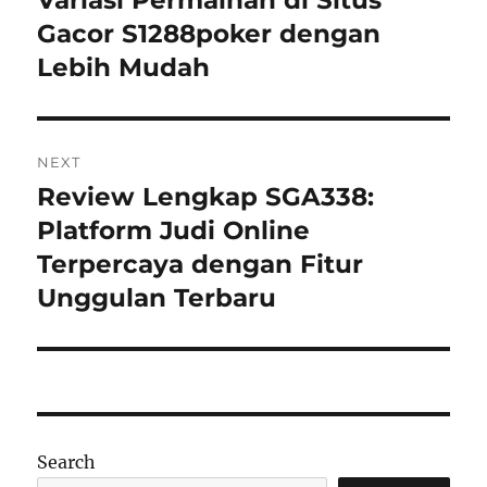
Variasi Permainan di Situs
Gacor S1288poker dengan
Lebih Mudah
NEXT
Review Lengkap SGA338:
Next
post:
Platform Judi Online
Terpercaya dengan Fitur
Unggulan Terbaru
Search