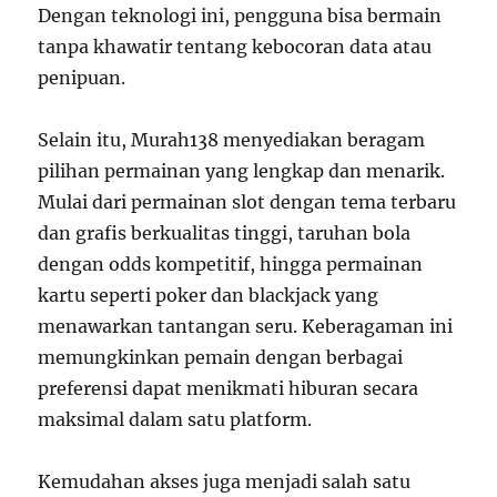
Dengan teknologi ini, pengguna bisa bermain
tanpa khawatir tentang kebocoran data atau
penipuan.
Selain itu, Murah138 menyediakan beragam
pilihan permainan yang lengkap dan menarik.
Mulai dari permainan slot dengan tema terbaru
dan grafis berkualitas tinggi, taruhan bola
dengan odds kompetitif, hingga permainan
kartu seperti poker dan blackjack yang
menawarkan tantangan seru. Keberagaman ini
memungkinkan pemain dengan berbagai
preferensi dapat menikmati hiburan secara
maksimal dalam satu platform.
Kemudahan akses juga menjadi salah satu