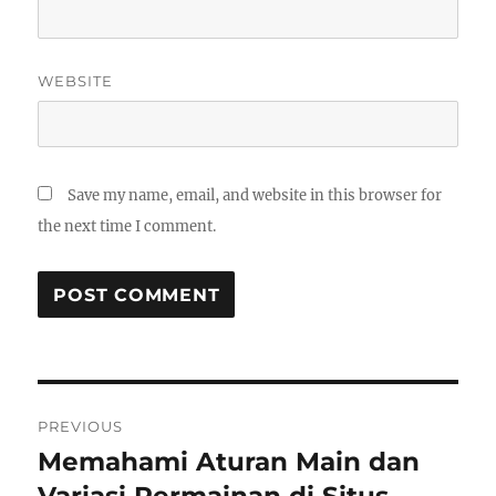
WEBSITE
Save my name, email, and website in this browser for
the next time I comment.
Post
PREVIOUS
navigation
Memahami Aturan Main dan
Previous
post: