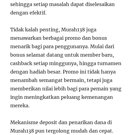
sehingga setiap masalah dapat diselesaikan
dengan efektif.
Tidak kalah penting, Murah138 juga
menawarkan berbagai promo dan bonus
menarik bagi para penggunanya. Mulai dari
bonus selamat datang untuk member baru,
cashback setiap minggunya, hingga turnamen
dengan hadiah besar. Promo ini tidak hanya
menambah semangat bermain, tetapi juga
memberikan nilai lebih bagi para pemain yang
ingin meningkatkan peluang kemenangan
mereka.
Mekanisme deposit dan penarikan dana di
Murah138 pun tergolong mudah dan cepat.