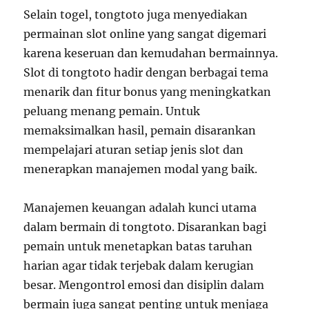
Selain togel, tongtoto juga menyediakan
permainan slot online yang sangat digemari
karena keseruan dan kemudahan bermainnya.
Slot di tongtoto hadir dengan berbagai tema
menarik dan fitur bonus yang meningkatkan
peluang menang pemain. Untuk
memaksimalkan hasil, pemain disarankan
mempelajari aturan setiap jenis slot dan
menerapkan manajemen modal yang baik.
Manajemen keuangan adalah kunci utama
dalam bermain di tongtoto. Disarankan bagi
pemain untuk menetapkan batas taruhan
harian agar tidak terjebak dalam kerugian
besar. Mengontrol emosi dan disiplin dalam
bermain juga sangat penting untuk menjaga