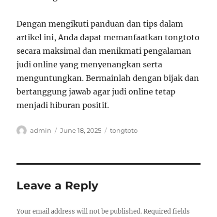
Dengan mengikuti panduan dan tips dalam
artikel ini, Anda dapat memanfaatkan tongtoto
secara maksimal dan menikmati pengalaman
judi online yang menyenangkan serta
menguntungkan. Bermainlah dengan bijak dan
bertanggung jawab agar judi online tetap
menjadi hiburan positif.
Author
Posted
Tags
admin
June 18, 2025
tongtoto
on
Leave a Reply
Your email address will not be published.
Required fields