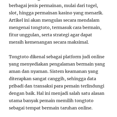
berbagai jenis permainan, mulai dari togel,
slot, hingga permainan kasino yang menarik.
Artikel ini akan mengulas secara mendalam
mengenai tongtoto, termasuk cara bermain,
fitur unggulan, serta strategi agar dapat
meraih kemenangan secara maksimal.
Tongtoto dikenal sebagai platform judi online
yang menyediakan pengalaman bermain yang
aman dan nyaman. Sistem keamanan yang
diterapkan sangat canggih, sehingga data
pribadi dan transaksi para pemain terlindungi
dengan baik. Hal ini menjadi salah satu alasan
utama banyak pemain memilih tongtoto
sebagai tempat bermain taruhan online.