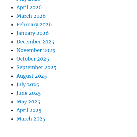
April 2026
March 2026
February 2026
January 2026
December 2025
November 2025
October 2025
September 2025
August 2025
July 2025
June 2025
May 2025
April 2025
March 2025