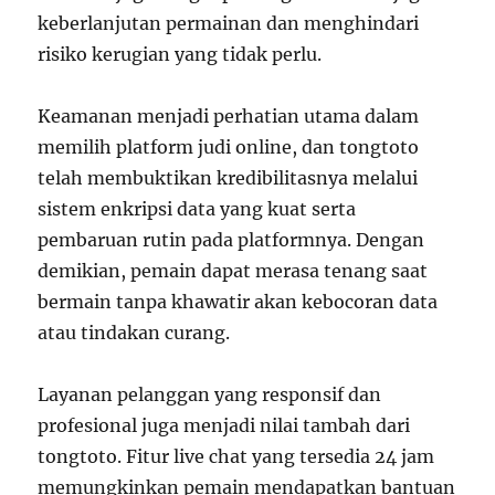
keberlanjutan permainan dan menghindari
risiko kerugian yang tidak perlu.
Keamanan menjadi perhatian utama dalam
memilih platform judi online, dan tongtoto
telah membuktikan kredibilitasnya melalui
sistem enkripsi data yang kuat serta
pembaruan rutin pada platformnya. Dengan
demikian, pemain dapat merasa tenang saat
bermain tanpa khawatir akan kebocoran data
atau tindakan curang.
Layanan pelanggan yang responsif dan
profesional juga menjadi nilai tambah dari
tongtoto. Fitur live chat yang tersedia 24 jam
memungkinkan pemain mendapatkan bantuan