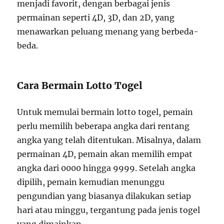
menjadi favorit, dengan berbagai jenis
permainan seperti 4D, 3D, dan 2D, yang
menawarkan peluang menang yang berbeda-
beda.
Cara Bermain Lotto Togel
Untuk memulai bermain lotto togel, pemain
perlu memilih beberapa angka dari rentang
angka yang telah ditentukan. Misalnya, dalam
permainan 4D, pemain akan memilih empat
angka dari 0000 hingga 9999. Setelah angka
dipilih, pemain kemudian menunggu
pengundian yang biasanya dilakukan setiap
hari atau minggu, tergantung pada jenis togel