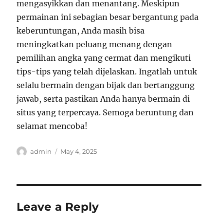
mengasyikkan dan menantang. Meskipun
permainan ini sebagian besar bergantung pada
keberuntungan, Anda masih bisa
meningkatkan peluang menang dengan
pemilihan angka yang cermat dan mengikuti
tips-tips yang telah dijelaskan. Ingatlah untuk
selalu bermain dengan bijak dan bertanggung
jawab, serta pastikan Anda hanya bermain di
situs yang terpercaya. Semoga beruntung dan
selamat mencoba!
Author
Posted
admin
May 4, 2025
on
Leave a Reply