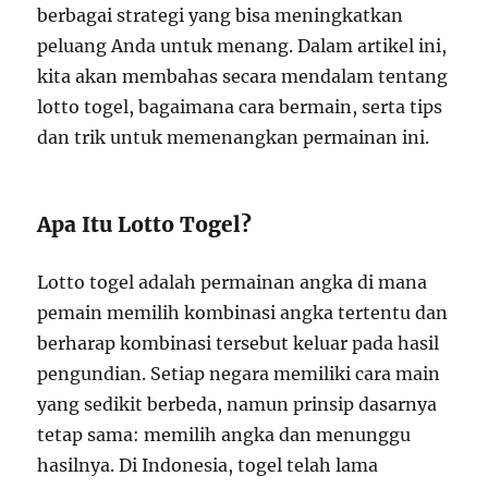
berbagai strategi yang bisa meningkatkan
peluang Anda untuk menang. Dalam artikel ini,
kita akan membahas secara mendalam tentang
lotto togel, bagaimana cara bermain, serta tips
dan trik untuk memenangkan permainan ini.
Apa Itu Lotto Togel?
Lotto togel adalah permainan angka di mana
pemain memilih kombinasi angka tertentu dan
berharap kombinasi tersebut keluar pada hasil
pengundian. Setiap negara memiliki cara main
yang sedikit berbeda, namun prinsip dasarnya
tetap sama: memilih angka dan menunggu
hasilnya. Di Indonesia, togel telah lama