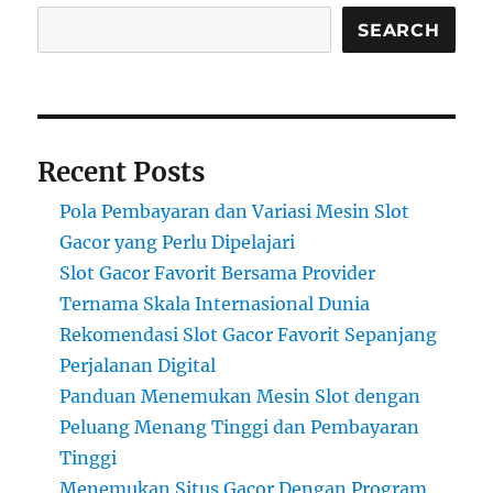
SEARCH
Recent Posts
Pola Pembayaran dan Variasi Mesin Slot
Gacor yang Perlu Dipelajari
Slot Gacor Favorit Bersama Provider
Ternama Skala Internasional Dunia
Rekomendasi Slot Gacor Favorit Sepanjang
Perjalanan Digital
Panduan Menemukan Mesin Slot dengan
Peluang Menang Tinggi dan Pembayaran
Tinggi
Menemukan Situs Gacor Dengan Program