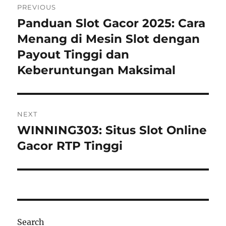
PREVIOUS
navigation
Panduan Slot Gacor 2025: Cara
Previous
post:
Menang di Mesin Slot dengan
Payout Tinggi dan
Keberuntungan Maksimal
NEXT
WINNING303: Situs Slot Online
Next
post:
Gacor RTP Tinggi
Search