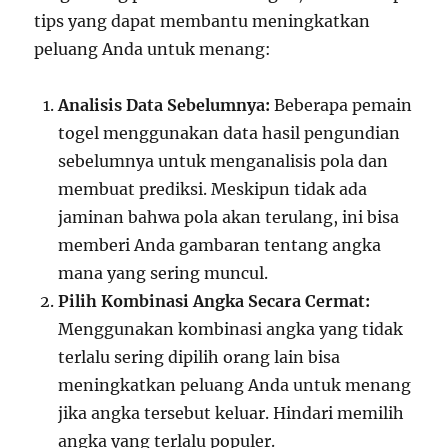
tips yang dapat membantu meningkatkan
peluang Anda untuk menang:
Analisis Data Sebelumnya:
Beberapa pemain
togel menggunakan data hasil pengundian
sebelumnya untuk menganalisis pola dan
membuat prediksi. Meskipun tidak ada
jaminan bahwa pola akan terulang, ini bisa
memberi Anda gambaran tentang angka
mana yang sering muncul.
Pilih Kombinasi Angka Secara Cermat:
Menggunakan kombinasi angka yang tidak
terlalu sering dipilih orang lain bisa
meningkatkan peluang Anda untuk menang
jika angka tersebut keluar. Hindari memilih
angka yang terlalu populer.