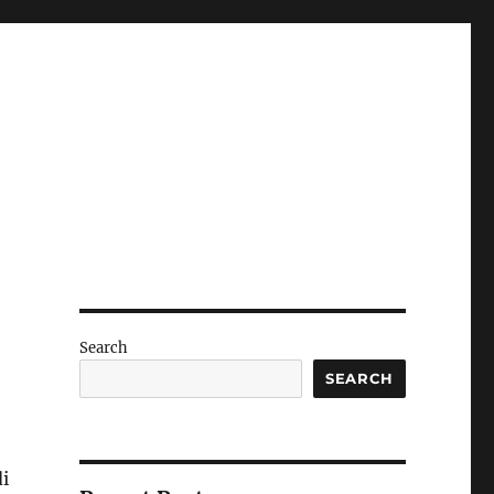
Search
SEARCH
i