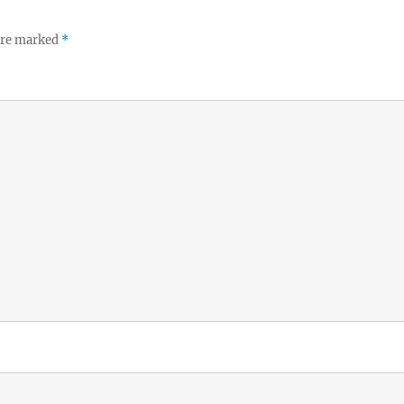
 are marked
*