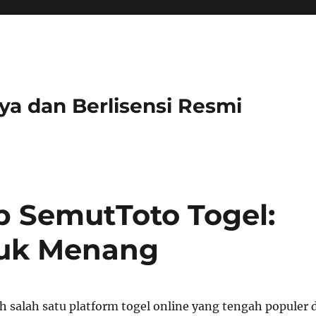
aya dan Berlisensi Resmi
 SemutToto Togel:
tuk Menang
h salah satu platform togel online yang tengah populer d