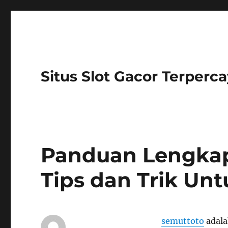
Situs Slot Gacor Terperc
Panduan Lengkap
Tips dan Trik Un
semuttoto
adala