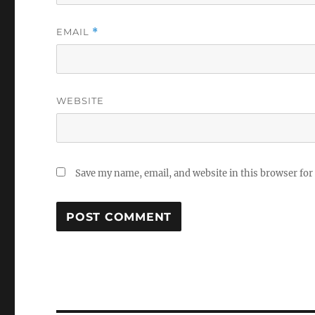
EMAIL
*
WEBSITE
Save my name, email, and website in this browser for