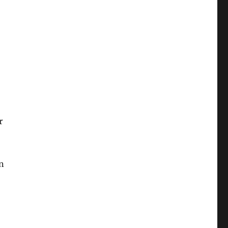
r
,
n