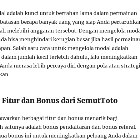
l adalah kunci untuk bertahan lama dalam permainan
 batasan berapa banyak uang yang siap Anda pertaruhka
ah melebihi anggaran tersebut. Dengan mengelola moda
nda bisa menghindari kerugian besar jika hasil permaina
rapan. Salah satu cara untuk mengelola modal adalah
dalam jumlah kecil terlebih dahulu, lalu meningkatkan
Anda merasa lebih percaya diri dengan pola atau strateg
kan.
 Fitur dan Bonus dari SemutToto
warkan berbagai fitur dan bonus menarik bagi
h satunya adalah bonus pendaftaran dan bonus referal.
ua bonus ini untuk meningkatkan peluang Anda dalam