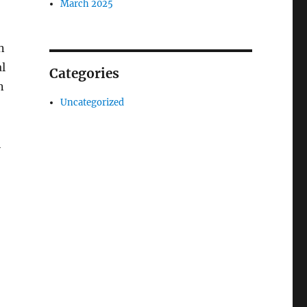
March 2025
n
l
Categories
n
Uncategorized
i