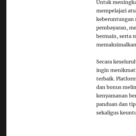
Untuk meningka
mempelajari atu
keberuntungan 
pembayaran, mem
bermain, serta 
memaksimalkan h
Secara keseluruh
ingin menikmati
terbaik. Platfo
dan bonus melim
kenyamanan ber
panduan dan tip
sekaligus keunt