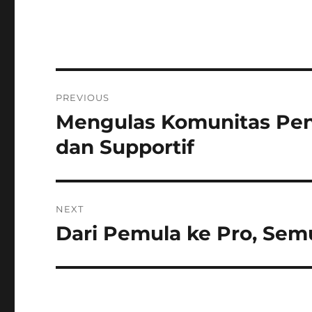
Post
PREVIOUS
navigation
Mengulas Komunitas Pen
Previous
post:
dan Supportif
NEXT
Dari Pemula ke Pro, Se
Next
post: