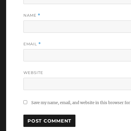
NAME
*
EMAIL
*
WEBSITE
Save my name, email, and website in this browser for