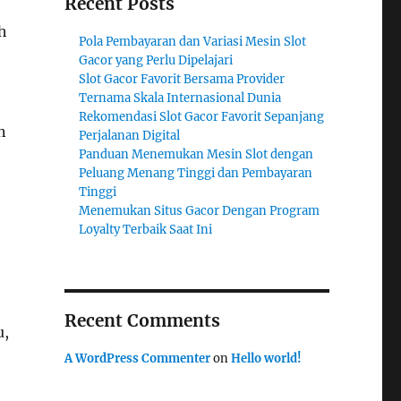
Recent Posts
h
Pola Pembayaran dan Variasi Mesin Slot
Gacor yang Perlu Dipelajari
Slot Gacor Favorit Bersama Provider
Ternama Skala Internasional Dunia
Rekomendasi Slot Gacor Favorit Sepanjang
n
Perjalanan Digital
Panduan Menemukan Mesin Slot dengan
Peluang Menang Tinggi dan Pembayaran
Tinggi
Menemukan Situs Gacor Dengan Program
Loyalty Terbaik Saat Ini
Recent Comments
u,
A WordPress Commenter
on
Hello world!