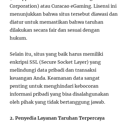
Corporation) atau Curacao eGaming. Lisensi ini
menunjukkan bahwa situs tersebut diawasi dan
diatur untuk memastikan bahwa taruhan
dilakukan secara fair dan sesuai dengan
hukum.
Selain itu, situs yang baik harus memiliki
enkripsi SSL (Secure Socket Layer) yang
melindungi data pribadi dan transaksi
keuangan Anda. Keamanan data sangat
penting untuk menghindari kebocoran
informasi pribadi yang bisa disalahgunakan
oleh pihak yang tidak bertanggung jawab.
2. Penyedia Layanan Taruhan Terpercaya