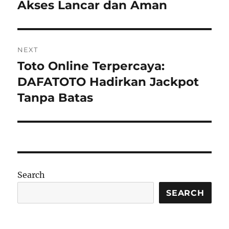
Akses Lancar dan Aman
NEXT
Toto Online Terpercaya:
Next
post:
DAFATOTO Hadirkan Jackpot
Tanpa Batas
Search
SEARCH