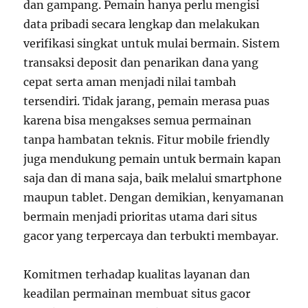
dan gampang. Pemain hanya perlu mengisi
data pribadi secara lengkap dan melakukan
verifikasi singkat untuk mulai bermain. Sistem
transaksi deposit dan penarikan dana yang
cepat serta aman menjadi nilai tambah
tersendiri. Tidak jarang, pemain merasa puas
karena bisa mengakses semua permainan
tanpa hambatan teknis. Fitur mobile friendly
juga mendukung pemain untuk bermain kapan
saja dan di mana saja, baik melalui smartphone
maupun tablet. Dengan demikian, kenyamanan
bermain menjadi prioritas utama dari situs
gacor yang terpercaya dan terbukti membayar.
Komitmen terhadap kualitas layanan dan
keadilan permainan membuat situs gacor