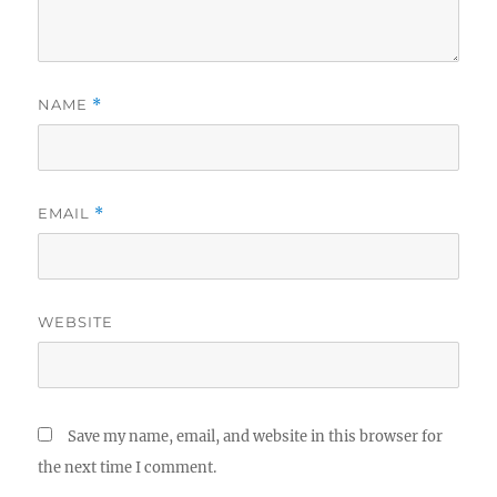
NAME
*
EMAIL
*
WEBSITE
Save my name, email, and website in this browser for
the next time I comment.