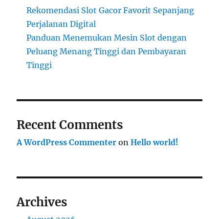
Rekomendasi Slot Gacor Favorit Sepanjang
Perjalanan Digital
Panduan Menemukan Mesin Slot dengan
Peluang Menang Tinggi dan Pembayaran
Tinggi
Recent Comments
A WordPress Commenter
on
Hello world!
Archives