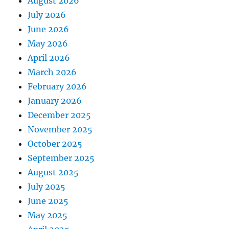
August 2026
July 2026
June 2026
May 2026
April 2026
March 2026
February 2026
January 2026
December 2025
November 2025
October 2025
September 2025
August 2025
July 2025
June 2025
May 2025