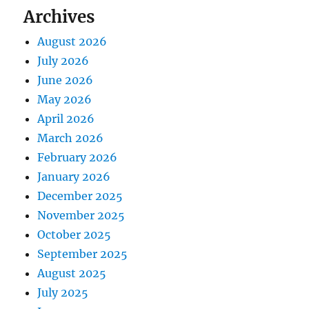
Archives
August 2026
July 2026
June 2026
May 2026
April 2026
March 2026
February 2026
January 2026
December 2025
November 2025
October 2025
September 2025
August 2025
July 2025