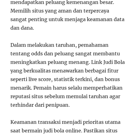
mendapatkan peluang kemenangan besar.
Memilih situs yang aman dan terpercaya
sangat penting untuk menjaga keamanan data
dan dana.
Dalam melakukan taruhan, pemahaman
tentang odds dan peluang sangat membantu
meningkatkan peluang menang. Link Judi Bola
yang berkualitas menawarkan berbagai fitur
seperti live score, statistik terkini, dan bonus
menarik. Pemain harus selalu memperhatikan
reputasi situs sebelum memulai taruhan agar
terhindar dari penipuan.
Keamanan transaksi menjadi prioritas utama
saat bermain judi bola online. Pastikan situs