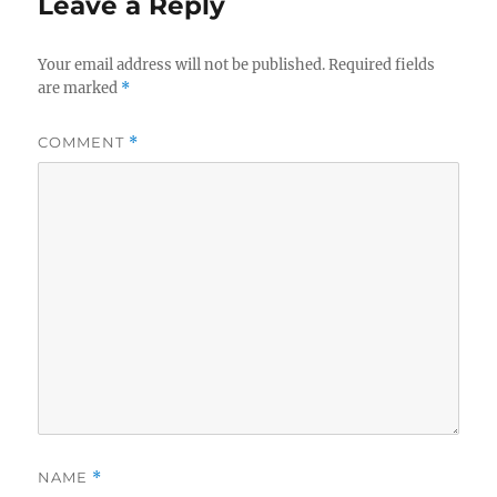
Leave a Reply
Your email address will not be published.
Required fields
are marked
*
COMMENT
*
NAME
*