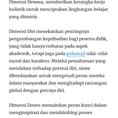
Dimensi Dewasa, memberikan kerangka kerja
holistik untuk menciptakan lingkungan belajar
yang dinamis.
Dimensi Diri menekankan pentingnya
pengembangan kepribadian bagi peserta didik,
yang tidak hanya terbatas pada aspek
akademik, tetapi juga pada
pohon4d
nilai-nilai
moral dan karakter. Melalui pemahaman yang
mendalam terhadap potensi diri, siswa
diberdayakan untuk mengenali peran mereka
dalam masyarakat dan menghadapi tantangan
global dengan percaya diri.
Dimensi Dosen memainkan peran kunci dalam
menginspirasi dan membimbing proses