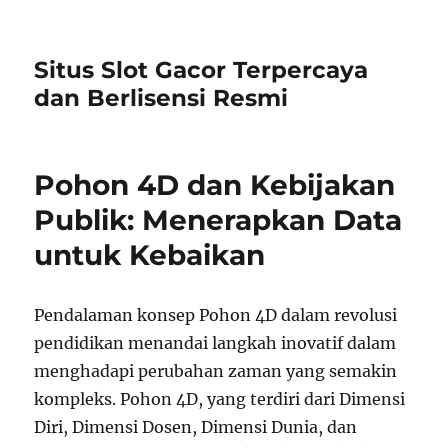
Situs Slot Gacor Terpercaya
dan Berlisensi Resmi
Pohon 4D dan Kebijakan
Publik: Menerapkan Data
untuk Kebaikan
Pendalaman konsep Pohon 4D dalam revolusi
pendidikan menandai langkah inovatif dalam
menghadapi perubahan zaman yang semakin
kompleks. Pohon 4D, yang terdiri dari Dimensi
Diri, Dimensi Dosen, Dimensi Dunia, dan