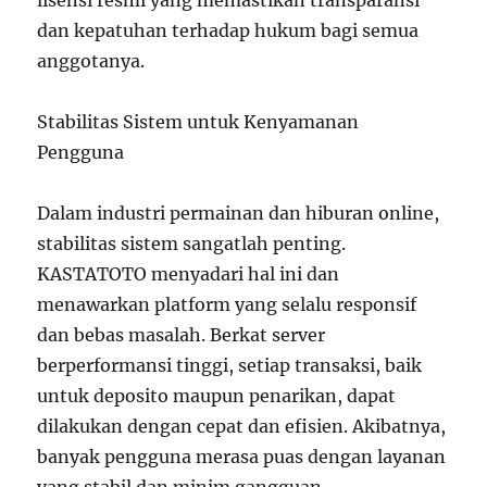
lisensi resmi yang memastikan transparansi
dan kepatuhan terhadap hukum bagi semua
anggotanya.
Stabilitas Sistem untuk Kenyamanan
Pengguna
Dalam industri permainan dan hiburan online,
stabilitas sistem sangatlah penting.
KASTATOTO menyadari hal ini dan
menawarkan platform yang selalu responsif
dan bebas masalah. Berkat server
berperformansi tinggi, setiap transaksi, baik
untuk deposito maupun penarikan, dapat
dilakukan dengan cepat dan efisien. Akibatnya,
banyak pengguna merasa puas dengan layanan