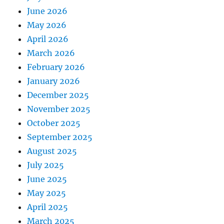
June 2026
May 2026
April 2026
March 2026
February 2026
January 2026
December 2025
November 2025
October 2025
September 2025
August 2025
July 2025
June 2025
May 2025
April 2025
March 2025