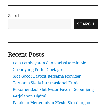
Search
SEARCH
Recent Posts
Pola Pembayaran dan Variasi Mesin Slot
Gacor yang Perlu Dipelajari
Slot Gacor Favorit Bersama Provider
Ternama Skala Internasional Dunia
Rekomendasi Slot Gacor Favorit Sepanjang
Perjalanan Digital
Panduan Menemukan Mesin Slot dengan