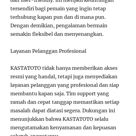
dan user-friendly. Ini menjadi keuntungan
tersendiri bagi pemain yang ingin tetap
terhubung kapan pun dan di mana pun.
Dengan demikian, pengalaman bermain
semakin fleksibel dan menyenangkan.
Layanan Pelanggan Profesional
KASTATOTO tidak hanya memberikan akses
resmi yang handal, tetapi juga menyediakan
layanan pelanggan yang profesional dan siap
membantu kapan saja. Tim support yang
ramah dan cepat tanggap memastikan setiap
masalah dapat diatasi segera. Dukungan ini
menunjukkan bahwa KASTATOTO selalu
mengutamakan kenyamanan dan kepuasan