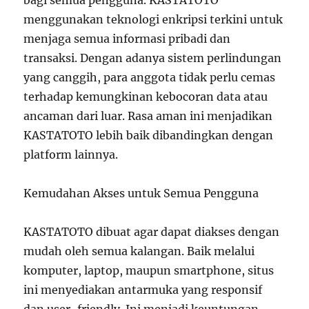
bagi semua pengguna. KASTATOTO
menggunakan teknologi enkripsi terkini untuk
menjaga semua informasi pribadi dan
transaksi. Dengan adanya sistem perlindungan
yang canggih, para anggota tidak perlu cemas
terhadap kemungkinan kebocoran data atau
ancaman dari luar. Rasa aman ini menjadikan
KASTATOTO lebih baik dibandingkan dengan
platform lainnya.
Kemudahan Akses untuk Semua Pengguna
KASTATOTO dibuat agar dapat diakses dengan
mudah oleh semua kalangan. Baik melalui
komputer, laptop, maupun smartphone, situs
ini menyediakan antarmuka yang responsif