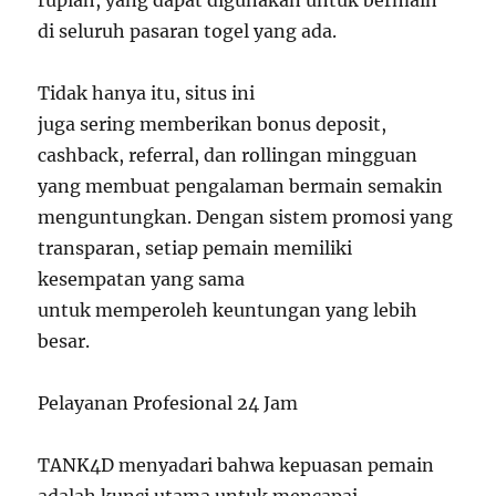
rupiah, yang dapat digunakan untuk bermain
di seluruh pasaran togel yang ada.
Tidak hanya itu, situs ini
juga sering memberikan bonus deposit,
cashback, referral, dan rollingan mingguan
yang membuat pengalaman bermain semakin
menguntungkan. Dengan sistem promosi yang
transparan, setiap pemain memiliki
kesempatan yang sama
untuk memperoleh keuntungan yang lebih
besar.
Pelayanan Profesional 24 Jam
TANK4D menyadari bahwa kepuasan pemain