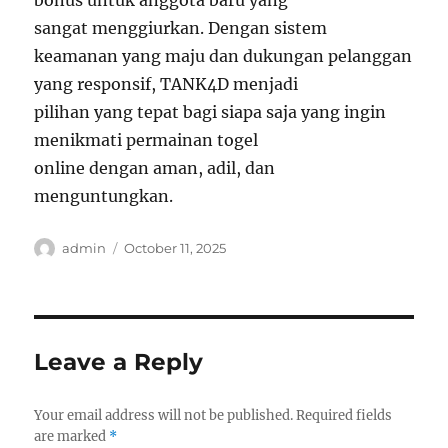
bonus untuk anggota baru yang
sangat menggiurkan. Dengan sistem
keamanan yang maju dan dukungan pelanggan
yang responsif, TANK4D menjadi
pilihan yang tepat bagi siapa saja yang ingin
menikmati permainan togel
online dengan aman, adil, dan
menguntungkan.
Author
Posted
admin
October 11, 2025
on
Leave a Reply
Your email address will not be published.
Required fields
are marked
*