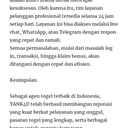
adalah kunci utama untuk mencapai
kesuksesan. Oleh karena itu, tim layanan
pelanggan profesional tersedia selama 24 jam
setiap hari. Layanan ini bisa diakses melalui live
chat, WhatsApp, atau Telegram dengan respon
yang cepat dan ramah.
Semua permasalahan, mulai dari masalah log
in, transaksi, hingga klaim bonus, akan
ditangani dengan cepat dan efisien.
Kesimpulan
Sebagai agen togel terbaik di Indonesia,
TANK4D telah berhasil membangun reputasi
yang kuat berkat pelayanan yang unggul,
pasaran togel yang lengkap, serta berbagai