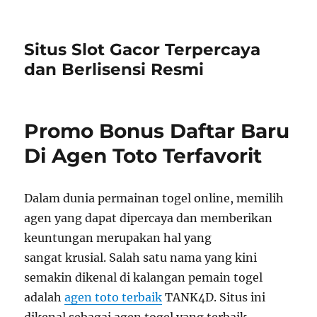
Situs Slot Gacor Terpercaya
dan Berlisensi Resmi
Promo Bonus Daftar Baru
Di Agen Toto Terfavorit
Dalam dunia permainan togel online, memilih
agen yang dapat dipercaya dan memberikan
keuntungan merupakan hal yang
sangat krusial. Salah satu nama yang kini
semakin dikenal di kalangan pemain togel
adalah
agen toto terbaik
TANK4D. Situs ini