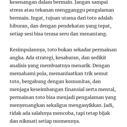
kesenangan dalam bermain. Jangan sampai
stress atau tekanan mengganggu pengalaman
bermain. Ingat, tujuan utama dari toto adalah
hiburan, dan dengan pendekatan yang tepat,
setiap sesi bisa terasa seru dan menantang.
Kesimpulannya, toto bukan sekadar permainan
angka. Ada strategi, kesabaran, dan sedikit
analisis yang membuatnya menarik. Dengan
memahami pola, memanfaatkan trik semut
toto, bergabung dengan komunitas, dan
menjaga keseimbangan finansial serta mental,
permainan toto bisa menjadi pengalaman yang
menyenangkan sekaligus mengasyikkan. Jadi,
tidak ada salahnya mencoba, tapi tetap bijak
dan nikmati setiap momennya.