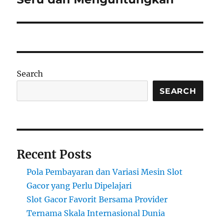
Search
SEARCH
Recent Posts
Pola Pembayaran dan Variasi Mesin Slot
Gacor yang Perlu Dipelajari
Slot Gacor Favorit Bersama Provider
Ternama Skala Internasional Dunia