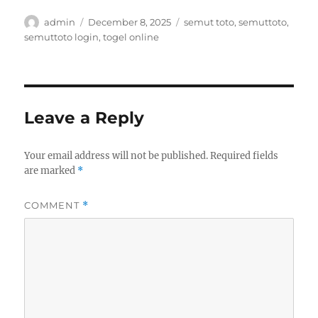
Author
Posted
Tags
admin
December 8, 2025
semut toto
,
semuttoto
,
on
semuttoto login
,
togel online
Leave a Reply
Your email address will not be published.
Required fields
are marked
*
COMMENT
*