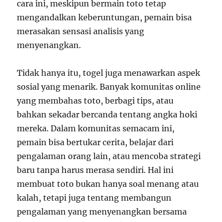
cara ini, meskipun bermain toto tetap
mengandalkan keberuntungan, pemain bisa
merasakan sensasi analisis yang
menyenangkan.
Tidak hanya itu, togel juga menawarkan aspek
sosial yang menarik. Banyak komunitas online
yang membahas toto, berbagi tips, atau
bahkan sekadar bercanda tentang angka hoki
mereka. Dalam komunitas semacam ini,
pemain bisa bertukar cerita, belajar dari
pengalaman orang lain, atau mencoba strategi
baru tanpa harus merasa sendiri. Hal ini
membuat toto bukan hanya soal menang atau
kalah, tetapi juga tentang membangun
pengalaman yang menyenangkan bersama