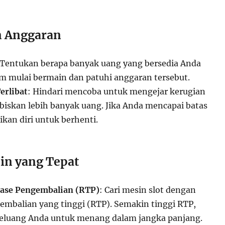
n Anggaran
 Tentukan berapa banyak uang yang bersedia Anda
m mulai bermain dan patuhi anggaran tersebut.
erlibat
: Hindari mencoba untuk mengejar kerugian
skan lebih banyak uang. Jika Anda mencapai batas
kan diri untuk berhenti.
sin yang Tepat
tase Pengembalian (RTP)
: Cari mesin slot dengan
embalian yang tinggi (RTP). Semakin tinggi RTP,
peluang Anda untuk menang dalam jangka panjang.