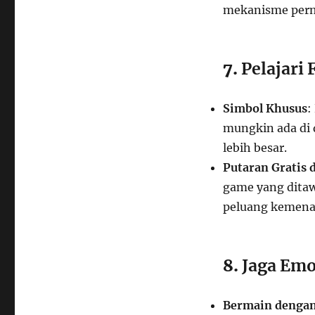
mekanisme per
7.
Pelajari
Simbol Khusus
:
mungkin ada di
lebih besar.
Putaran Gratis
game yang ditaw
peluang kemena
8.
Jaga Emo
Bermain dengan