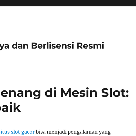
aya dan Berlisensi Resmi
enang di Mesin Slot:
baik
situs slot gacor
bisa menjadi pengalaman yang