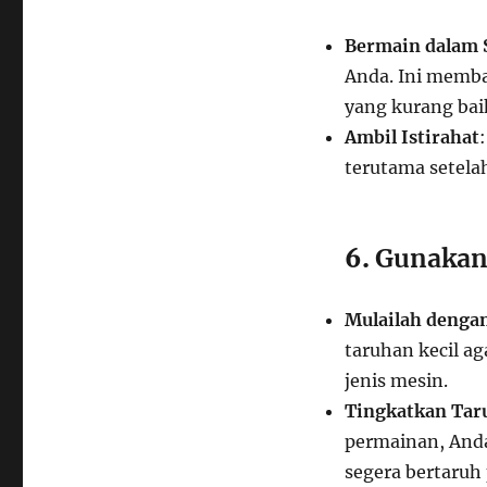
Bermain dalam 
Anda. Ini memb
yang kurang bai
Ambil Istirahat
terutama setelah
6.
Gunakan 
Mulailah dengan
taruhan kecil a
jenis mesin.
Tingkatkan Tar
permainan, Anda
segera bertaru