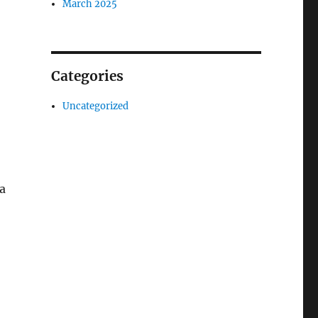
March 2025
Categories
Uncategorized
a