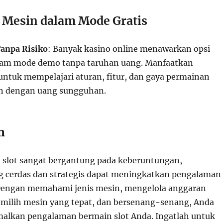
 Mesin dalam Mode Gratis
anpa Risiko
: Banyak kasino online menawarkan opsi
alam mode demo tanpa taruhan uang. Manfaatkan
untuk mempelajari aturan, fitur, dan gaya permainan
n dengan uang sungguhan.
n
slot sangat bergantung pada keberuntungan,
 cerdas dan strategis dapat meningkatkan pengalaman
Dengan memahami jenis mesin, mengelola anggaran
milih mesin yang tepat, dan bersenang-senang, Anda
alkan pengalaman bermain slot Anda. Ingatlah untuk