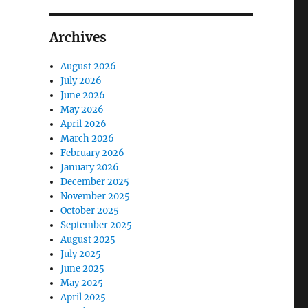
Archives
August 2026
July 2026
June 2026
May 2026
April 2026
March 2026
February 2026
January 2026
December 2025
November 2025
October 2025
September 2025
August 2025
July 2025
June 2025
May 2025
April 2025