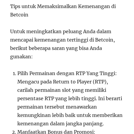
Tips untuk Memaksimalkan Kemenangan di
Betcoin
Untuk meningkatkan peluang Anda dalam
mencapai kemenangan tertinggi di Betcoin,
berikut beberapa saran yang bisa Anda
gunakan:
Pilih Permainan dengan RTP Yang Tinggi:
Mengacu pada Return to Player (RTP),
carilah permainan slot yang memiliki
persentase RTP yang lebih tinggi. Ini berarti
permainan tersebut menawarkan
kemungkinan lebih baik untuk memberikan
kemenangan dalam jangka panjang.
Manfaatkan Bonus dan Promosi: