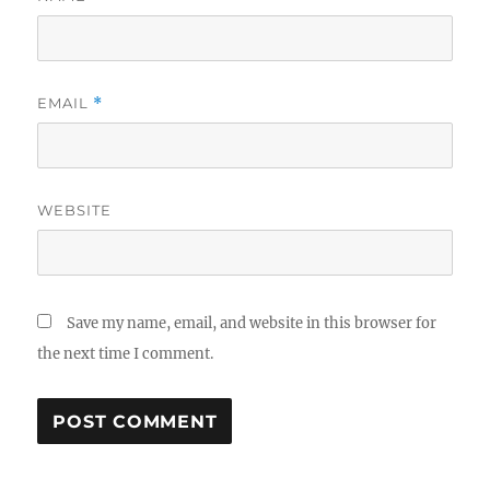
EMAIL
*
WEBSITE
Save my name, email, and website in this browser for
the next time I comment.