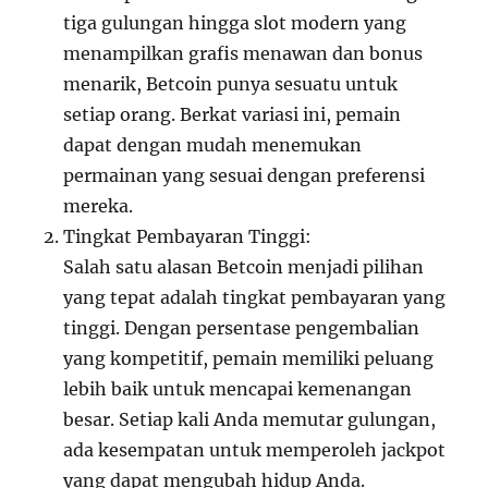
tiga gulungan hingga slot modern yang
menampilkan grafis menawan dan bonus
menarik, Betcoin punya sesuatu untuk
setiap orang. Berkat variasi ini, pemain
dapat dengan mudah menemukan
permainan yang sesuai dengan preferensi
mereka.
Tingkat Pembayaran Tinggi:
Salah satu alasan Betcoin menjadi pilihan
yang tepat adalah tingkat pembayaran yang
tinggi. Dengan persentase pengembalian
yang kompetitif, pemain memiliki peluang
lebih baik untuk mencapai kemenangan
besar. Setiap kali Anda memutar gulungan,
ada kesempatan untuk memperoleh jackpot
yang dapat mengubah hidup Anda.