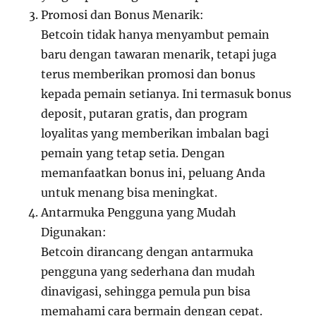
Promosi dan Bonus Menarik:
Betcoin tidak hanya menyambut pemain
baru dengan tawaran menarik, tetapi juga
terus memberikan promosi dan bonus
kepada pemain setianya. Ini termasuk bonus
deposit, putaran gratis, dan program
loyalitas yang memberikan imbalan bagi
pemain yang tetap setia. Dengan
memanfaatkan bonus ini, peluang Anda
untuk menang bisa meningkat.
Antarmuka Pengguna yang Mudah
Digunakan:
Betcoin dirancang dengan antarmuka
pengguna yang sederhana dan mudah
dinavigasi, sehingga pemula pun bisa
memahami cara bermain dengan cepat.