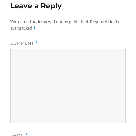
Leave a Reply
Your email address will not be published.
Required fields
are marked
*
COMMENT
*
NAME
*