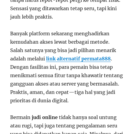
tanpa harus repot-repot pergi ke tempat fisik.
Sensasi yang ditawarkan tetap seru, tapi kini
jauh lebih praktis.
Banyak platform sekarang menghadirkan
kemudahan akses lewat berbagai metode.
Salah satunya yang bisa jadi pilihan menarik
adalah melalui
link alternatif permata888
.
Dengan fasilitas ini, para pemain bisa tetap
menikmati semua fitur tanpa khawatir tentang
gangguan akses atau server yang bermasalah.
Praktis, aman, dan cepat—tiga hal yang jadi
prioritas di dunia digital.
Bermain
judi online
tidak hanya soal untung
atau rugi, tapi juga tentang pengalaman seru