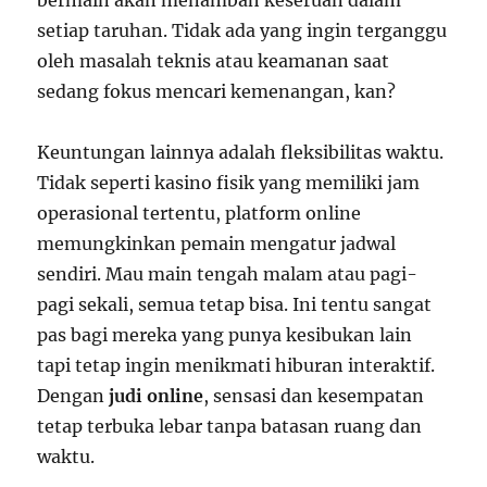
bermain akan menambah keseruan dalam
setiap taruhan. Tidak ada yang ingin terganggu
oleh masalah teknis atau keamanan saat
sedang fokus mencari kemenangan, kan?
Keuntungan lainnya adalah fleksibilitas waktu.
Tidak seperti kasino fisik yang memiliki jam
operasional tertentu, platform online
memungkinkan pemain mengatur jadwal
sendiri. Mau main tengah malam atau pagi-
pagi sekali, semua tetap bisa. Ini tentu sangat
pas bagi mereka yang punya kesibukan lain
tapi tetap ingin menikmati hiburan interaktif.
Dengan
judi online
, sensasi dan kesempatan
tetap terbuka lebar tanpa batasan ruang dan
waktu.