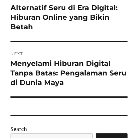
navigation
Alternatif Seru di Era Digital:
Previous
post:
Hiburan Online yang Bikin
Betah
NEXT
Menyelami Hiburan Digital
Next
post:
Tanpa Batas: Pengalaman Seru
di Dunia Maya
Search