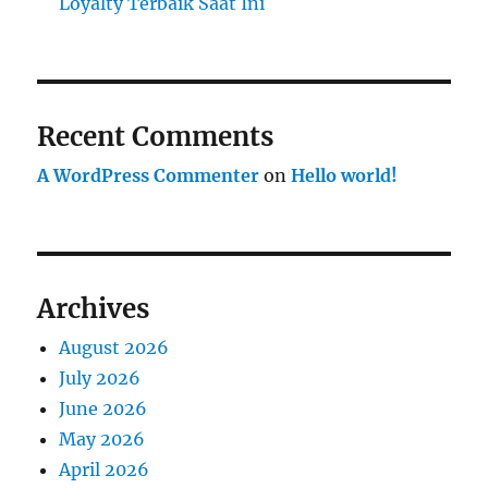
Loyalty Terbaik Saat Ini
Recent Comments
A WordPress Commenter
on
Hello world!
Archives
August 2026
July 2026
June 2026
May 2026
April 2026