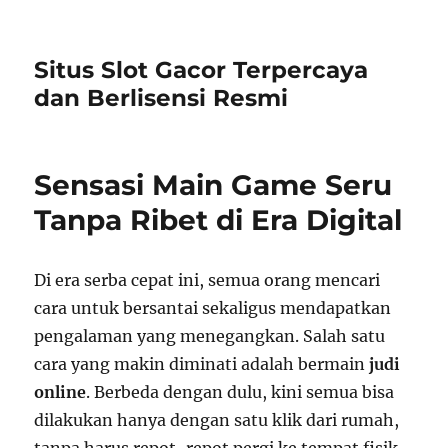
Situs Slot Gacor Terpercaya
dan Berlisensi Resmi
Sensasi Main Game Seru
Tanpa Ribet di Era Digital
Di era serba cepat ini, semua orang mencari
cara untuk bersantai sekaligus mendapatkan
pengalaman yang menegangkan. Salah satu
cara yang makin diminati adalah bermain
judi
online
. Berbeda dengan dulu, kini semua bisa
dilakukan hanya dengan satu klik dari rumah,