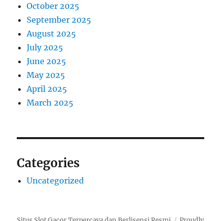
October 2025
September 2025
August 2025
July 2025
June 2025
May 2025
April 2025
March 2025
Categories
Uncategorized
Situs Slot Gacor Terpercaya dan Berlisensi Resmi
Proudly