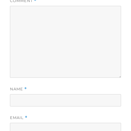
COMMENT
*
NAME
*
EMAIL
*