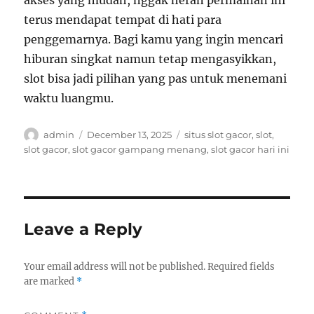
akses yang mudah, nggak heran permainan ini
terus mendapat tempat di hati para
penggemarnya. Bagi kamu yang ingin mencari
hiburan singkat namun tetap mengasyikkan,
slot bisa jadi pilihan yang pas untuk menemani
waktu luangmu.
Author
Posted
Tags
admin
December 13, 2025
situs slot gacor
,
slot
,
on
slot gacor
,
slot gacor gampang menang
,
slot gacor hari ini
Leave a Reply
Your email address will not be published.
Required fields
are marked
*