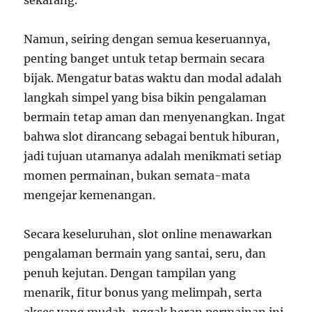
sekarang.
Namun, seiring dengan semua keseruannya,
penting banget untuk tetap bermain secara
bijak. Mengatur batas waktu dan modal adalah
langkah simpel yang bisa bikin pengalaman
bermain tetap aman dan menyenangkan. Ingat
bahwa slot dirancang sebagai bentuk hiburan,
jadi tujuan utamanya adalah menikmati setiap
momen permainan, bukan semata-mata
mengejar kemenangan.
Secara keseluruhan, slot online menawarkan
pengalaman bermain yang santai, seru, dan
penuh kejutan. Dengan tampilan yang
menarik, fitur bonus yang melimpah, serta