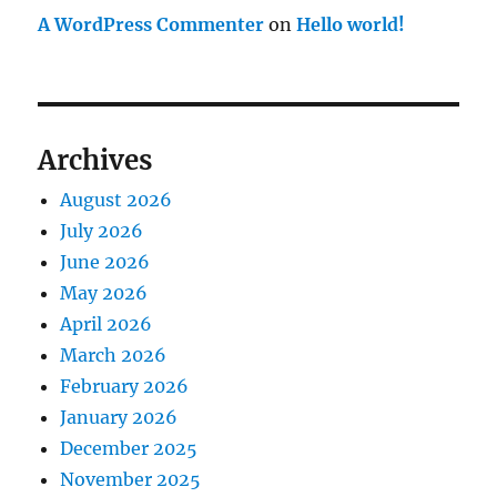
A WordPress Commenter
on
Hello world!
Archives
August 2026
July 2026
June 2026
May 2026
April 2026
March 2026
February 2026
January 2026
December 2025
November 2025