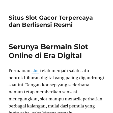
Situs Slot Gacor Terpercaya
dan Berlisensi Resmi
Serunya Bermain Slot
Online di Era Digital
Permainan
slot
telah menjadi salah satu
bentuk hiburan digital yang paling digandrungi
saat ini. Dengan konsep yang sederhana
namun tetap memberikan sensasi
menegangkan, slot mampu menarik perhatian
berbagai kalangan, mulai dari pemula yang