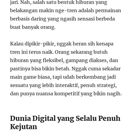
jari. Nah, salah satu bentuk hiburan yang
belakangan makin nge-tren adalah permainan
berbasis daring yang ngasih sensasi berbeda
buat banyak orang.
Kalau dipikir-pikir, nggak heran sih kenapa
tren ini terus naik. Orang sekarang butuh
hiburan yang fleksibel, gampang diakses, dan
pastinya bisa bikin betah. Nggak cuma sekadar
main game biasa, tapi udah berkembang jadi
sesuatu yang lebih interaktif, penuh strategi,
dan punya nuansa kompetitif yang bikin nagih.
Dunia Digital yang Selalu Penuh
Kejutan