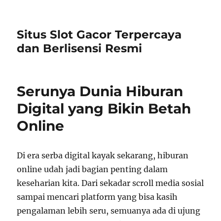
Situs Slot Gacor Terpercaya
dan Berlisensi Resmi
Serunya Dunia Hiburan
Digital yang Bikin Betah
Online
Di era serba digital kayak sekarang, hiburan
online udah jadi bagian penting dalam
keseharian kita. Dari sekadar scroll media sosial
sampai mencari platform yang bisa kasih
pengalaman lebih seru, semuanya ada di ujung