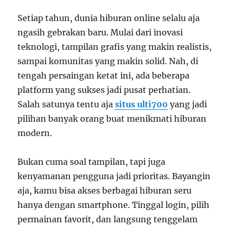
Setiap tahun, dunia hiburan online selalu aja
ngasih gebrakan baru. Mulai dari inovasi
teknologi, tampilan grafis yang makin realistis,
sampai komunitas yang makin solid. Nah, di
tengah persaingan ketat ini, ada beberapa
platform yang sukses jadi pusat perhatian.
Salah satunya tentu aja
situs ulti700
yang jadi
pilihan banyak orang buat menikmati hiburan
modern.
Bukan cuma soal tampilan, tapi juga
kenyamanan pengguna jadi prioritas. Bayangin
aja, kamu bisa akses berbagai hiburan seru
hanya dengan smartphone. Tinggal login, pilih
permainan favorit, dan langsung tenggelam