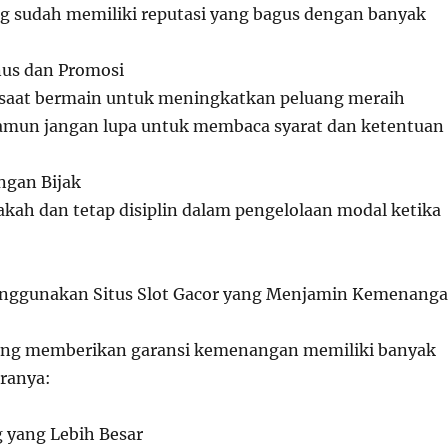
ang sudah memiliki reputasi yang bagus dengan banyak
us dan Promosi
saat bermain untuk meningkatkan peluang meraih
mun jangan lupa untuk membaca syarat dan ketentuan
ngan Bijak
rakah dan tetap disiplin dalam pengelolaan modal ketika
ggunakan Situs Slot Gacor yang Menjamin Kemenang
yang memberikan garansi kemenangan memiliki banyak
aranya:
 yang Lebih Besar