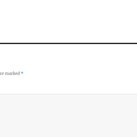
 are marked
*