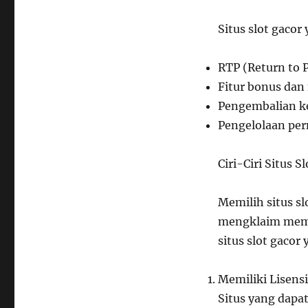
Situs slot gac
RTP (Return to 
Fitur bonus dan 
Pengembalian k
Pengelolaan perm
Ciri-Ciri Situs
Memilih situs sl
mengklaim membe
situs slot gaco
Memiliki Lisensi
Situs yang dapat