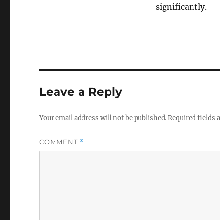
significantly.
Leave a Reply
Your email address will not be published.
Required fields
COMMENT
*