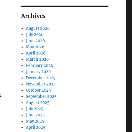
Archives
August 2026
July 2026
June 2026
May 2026
April 2026
March 2026
February 2026
January 2026
December 2025
November 2025
October 2025
i
September 2025
August 2025
July 2025
June 2025
May 2025
April 2025