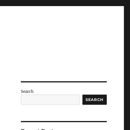
Search
SEARCH