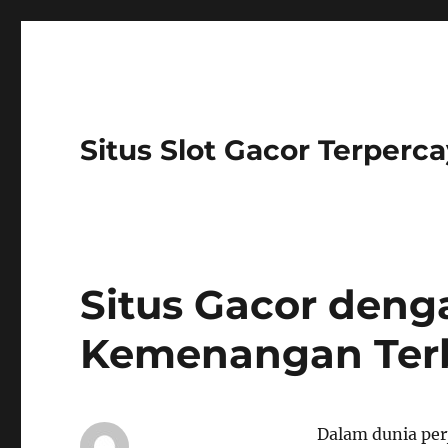
Situs Slot Gacor Terperc
Situs Gacor deng
Kemenangan Ter
Dalam dunia pe