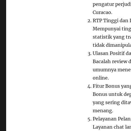
pengatur perjud
Curacao.
RTP Tinggi dan 
Mempunyai tingk
statistik yang 
tidak dimanipula
Ulasan Positif d
Bacalah review d
umumnya menerim
online.
Fitur Bonus yan
Bonus untuk depo
yang sering dit
menang.
Pelayanan Pelan
Layanan chat la