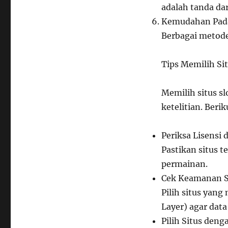
adalah tanda dar
Kemudahan Pada
Berbagai metode
Tips Memilih S
Memilih situs 
ketelitian. Beri
Periksa Lisensi 
Pastikan situs te
permainan.
Cek Keamanan S
Pilih situs yan
Layer) agar data
Pilih Situs deng