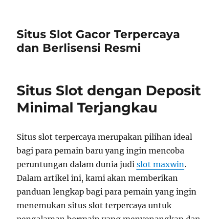
Situs Slot Gacor Terpercaya
dan Berlisensi Resmi
Situs Slot dengan Deposit
Minimal Terjangkau
Situs slot terpercaya merupakan pilihan ideal
bagi para pemain baru yang ingin mencoba
peruntungan dalam dunia judi
slot maxwin
.
Dalam artikel ini, kami akan memberikan
panduan lengkap bagi para pemain yang ingin
menemukan situs slot terpercaya untuk