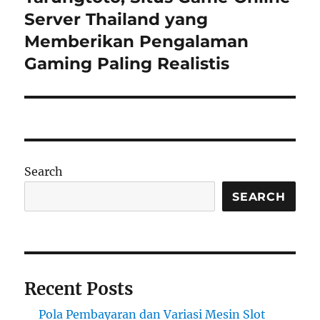
post:
Server Thailand yang
Memberikan Pengalaman
Gaming Paling Realistis
Search
SEARCH
Recent Posts
Pola Pembayaran dan Variasi Mesin Slot