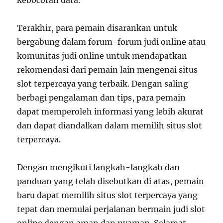
kebocoran data.
Terakhir, para pemain disarankan untuk
bergabung dalam forum-forum judi online atau
komunitas judi online untuk mendapatkan
rekomendasi dari pemain lain mengenai situs
slot terpercaya yang terbaik. Dengan saling
berbagi pengalaman dan tips, para pemain
dapat memperoleh informasi yang lebih akurat
dan dapat diandalkan dalam memilih situs slot
terpercaya.
Dengan mengikuti langkah-langkah dan
panduan yang telah disebutkan di atas, pemain
baru dapat memilih situs slot terpercaya yang
tepat dan memulai perjalanan bermain judi slot