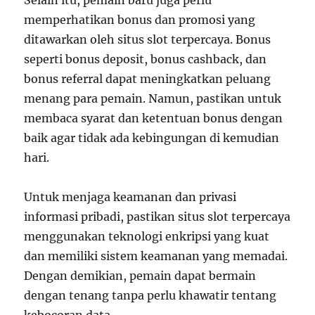
Selain itu, pemain baru juga perlu
memperhatikan bonus dan promosi yang
ditawarkan oleh situs slot terpercaya. Bonus
seperti bonus deposit, bonus cashback, dan
bonus referral dapat meningkatkan peluang
menang para pemain. Namun, pastikan untuk
membaca syarat dan ketentuan bonus dengan
baik agar tidak ada kebingungan di kemudian
hari.
Untuk menjaga keamanan dan privasi
informasi pribadi, pastikan situs slot terpercaya
menggunakan teknologi enkripsi yang kuat
dan memiliki sistem keamanan yang memadai.
Dengan demikian, pemain dapat bermain
dengan tenang tanpa perlu khawatir tentang