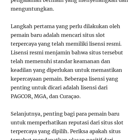
pengalaman bermain yang menyenangkan dan
menguntungkan.
Langkah pertama yang perlu dilakukan oleh
pemain baru adalah mencari situs slot
terpercaya yang telah memiliki lisensi resmi.
Lisensi resmi menjamin bahwa situs tersebut
telah memenuhi standar keamanan dan
keadilan yang diperlukan untuk memastikan
kepercayaan pemain. Beberapa lisensi yang
penting untuk dicari adalah lisensi dari
PAGCOR, MGA, dan Curaçao.
Selanjutnya, penting bagi para pemain baru
untuk memperhatikan reputasi dari situs slot
terpercaya yang dipilih. Periksa apakah situs