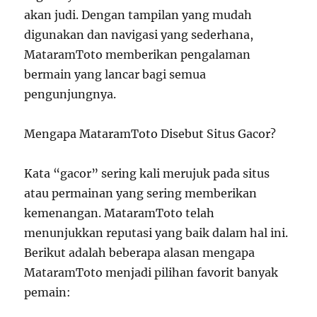
akan judi. Dengan tampilan yang mudah
digunakan dan navigasi yang sederhana,
MataramToto memberikan pengalaman
bermain yang lancar bagi semua
pengunjungnya.
Mengapa MataramToto Disebut Situs Gacor?
Kata “gacor” sering kali merujuk pada situs
atau permainan yang sering memberikan
kemenangan. MataramToto telah
menunjukkan reputasi yang baik dalam hal ini.
Berikut adalah beberapa alasan mengapa
MataramToto menjadi pilihan favorit banyak
pemain: