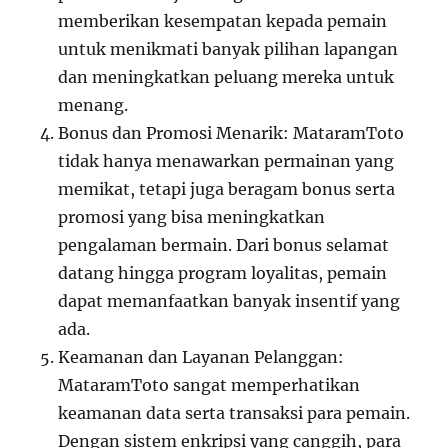
memberikan kesempatan kepada pemain
untuk menikmati banyak pilihan lapangan
dan meningkatkan peluang mereka untuk
menang.
Bonus dan Promosi Menarik: MataramToto
tidak hanya menawarkan permainan yang
memikat, tetapi juga beragam bonus serta
promosi yang bisa meningkatkan
pengalaman bermain. Dari bonus selamat
datang hingga program loyalitas, pemain
dapat memanfaatkan banyak insentif yang
ada.
Keamanan dan Layanan Pelanggan:
MataramToto sangat memperhatikan
keamanan data serta transaksi para pemain.
Dengan sistem enkripsi yang canggih, para