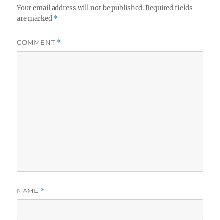
Your email address will not be published.
Required fields
are marked
*
COMMENT
*
NAME
*