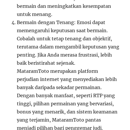
bermain dan meningkatkan kesempatan
untuk menang.
Bermain dengan Tenang: Emosi dapat
memengaruhi keputusan saat bermain.
Cobalah untuk tetap tenang dan objektif,
terutama dalam mengambil keputusan yang
penting. Jika Anda merasa frustrasi, lebih
baik beristirahat sejenak.
MataramToto merupakan platform
perjudian internet yang menyediakan lebih
banyak daripada sekadar permainan.
Dengan banyak manfaat, seperti RTP yang
tinggi, pilihan permainan yang bervariasi,
bonus yang menarik, dan sistem keamanan
yang terjamin, MataramToto pantas
menjadi pilihan bagi penggemar judi.