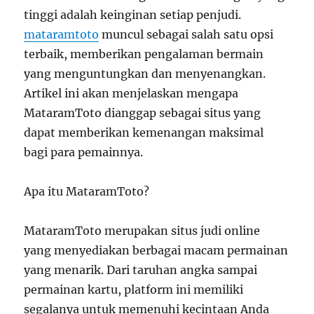
tinggi adalah keinginan setiap penjudi.
mataramtoto
muncul sebagai salah satu opsi
terbaik, memberikan pengalaman bermain
yang menguntungkan dan menyenangkan.
Artikel ini akan menjelaskan mengapa
MataramToto dianggap sebagai situs yang
dapat memberikan kemenangan maksimal
bagi para pemainnya.
Apa itu MataramToto?
MataramToto merupakan situs judi online
yang menyediakan berbagai macam permainan
yang menarik. Dari taruhan angka sampai
permainan kartu, platform ini memiliki
segalanya untuk memenuhi kecintaan Anda