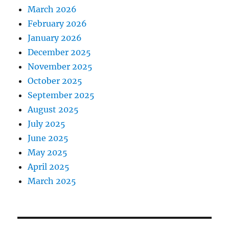
March 2026
February 2026
January 2026
December 2025
November 2025
October 2025
September 2025
August 2025
July 2025
June 2025
May 2025
April 2025
March 2025