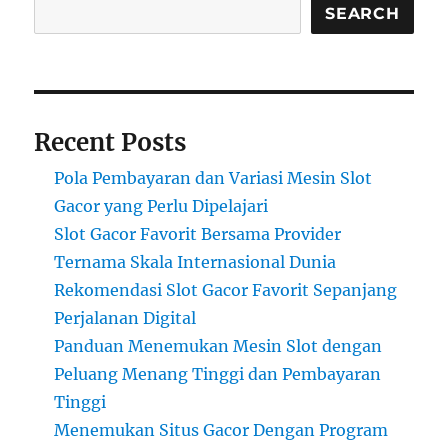
SEARCH
Recent Posts
Pola Pembayaran dan Variasi Mesin Slot
Gacor yang Perlu Dipelajari
Slot Gacor Favorit Bersama Provider
Ternama Skala Internasional Dunia
Rekomendasi Slot Gacor Favorit Sepanjang
Perjalanan Digital
Panduan Menemukan Mesin Slot dengan
Peluang Menang Tinggi dan Pembayaran
Tinggi
Menemukan Situs Gacor Dengan Program