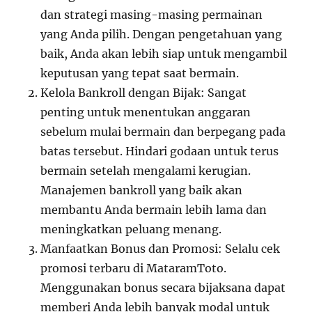
dan strategi masing-masing permainan
yang Anda pilih. Dengan pengetahuan yang
baik, Anda akan lebih siap untuk mengambil
keputusan yang tepat saat bermain.
Kelola Bankroll dengan Bijak: Sangat
penting untuk menentukan anggaran
sebelum mulai bermain dan berpegang pada
batas tersebut. Hindari godaan untuk terus
bermain setelah mengalami kerugian.
Manajemen bankroll yang baik akan
membantu Anda bermain lebih lama dan
meningkatkan peluang menang.
Manfaatkan Bonus dan Promosi: Selalu cek
promosi terbaru di MataramToto.
Menggunakan bonus secara bijaksana dapat
memberi Anda lebih banyak modal untuk