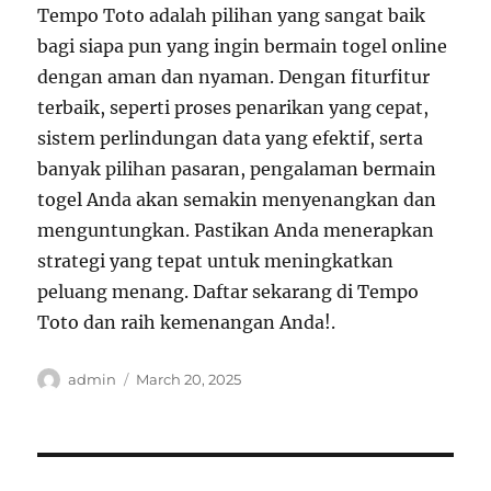
Tempo Toto adalah pilihan yang sangat baik
bagi siapa pun yang ingin bermain togel online
dengan aman dan nyaman. Dengan fiturfitur
terbaik, seperti proses penarikan yang cepat,
sistem perlindungan data yang efektif, serta
banyak pilihan pasaran, pengalaman bermain
togel Anda akan semakin menyenangkan dan
menguntungkan. Pastikan Anda menerapkan
strategi yang tepat untuk meningkatkan
peluang menang. Daftar sekarang di Tempo
Toto dan raih kemenangan Anda!.
Author
Posted
admin
March 20, 2025
on