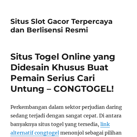
Situs Slot Gacor Terpercaya
dan Berlisensi Resmi
Situs Togel Online yang
Didesain Khusus Buat
Pemain Serius Cari
Untung – CONGTOGEL!
Perkembangan dalam sektor perjudian daring
sedang terjadi dengan sangat cepat. Di antara
banyaknya situs togel yang tersedia,
link
alternatif congtogel
menonjol sebagai pilihan