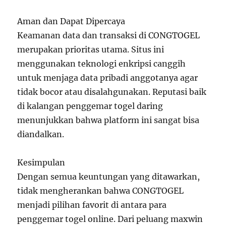
Aman dan Dapat Dipercaya
Keamanan data dan transaksi di CONGTOGEL
merupakan prioritas utama. Situs ini
menggunakan teknologi enkripsi canggih
untuk menjaga data pribadi anggotanya agar
tidak bocor atau disalahgunakan. Reputasi baik
di kalangan penggemar togel daring
menunjukkan bahwa platform ini sangat bisa
diandalkan.
Kesimpulan
Dengan semua keuntungan yang ditawarkan,
tidak mengherankan bahwa CONGTOGEL
menjadi pilihan favorit di antara para
penggemar togel online. Dari peluang maxwin