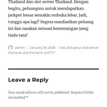
Thailand dan slot server Thailand. Dengan
begitu, peluangmu untuk mendapatkan
jackpot besar semakin terbuka lebar. Jadi,
tunggu apa lagi? Segera manfaatkan peluang
ini dan rasakan sensasi kemenangan yang
tiada tara!
Author
Posted
Tags
admin
January 29, 2026
slot
,
slot gacor
,
slot server
on
thailand
,
slot thailand
,
slot777
Leave a Reply
Your email address will not be published.
Required fields
are marked
*