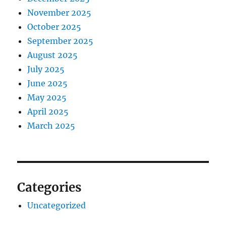
November 2025
October 2025
September 2025
August 2025
July 2025
June 2025
May 2025
April 2025
March 2025
Categories
Uncategorized