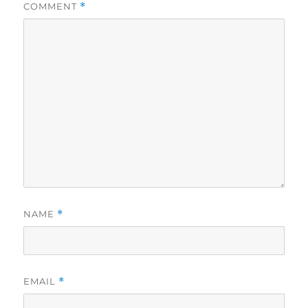
COMMENT
*
NAME
*
EMAIL
*