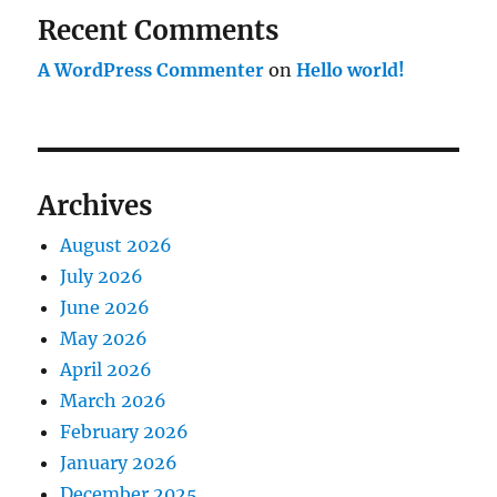
Recent Comments
A WordPress Commenter
on
Hello world!
Archives
August 2026
July 2026
June 2026
May 2026
April 2026
March 2026
February 2026
January 2026
December 2025