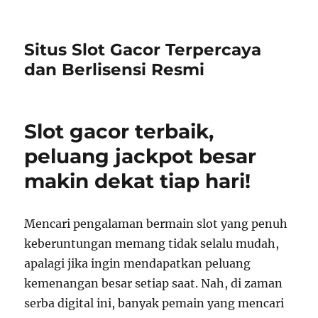
Situs Slot Gacor Terpercaya
dan Berlisensi Resmi
Slot gacor terbaik,
peluang jackpot besar
makin dekat tiap hari!
Mencari pengalaman bermain slot yang penuh
keberuntungan memang tidak selalu mudah,
apalagi jika ingin mendapatkan peluang
kemenangan besar setiap saat. Nah, di zaman
serba digital ini, banyak pemain yang mencari