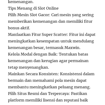
kemenangan.
Tips Menang di Slot Online
Pilih Mesin Slot Gacor: Cari mesin yang sering
memberikan kemenangan dan memiliki fitur
bonus aktif.
Manfaatkan Fitur Super Scatter: Fitur ini dapat
meningkatkan kesempatan untuk mendulang
kemenangan besar, termasuk Maxwin.
Kelola Modal dengan Baik: Tentukan batas
kemenangan dan kerugian agar permainan
tetap menyenangkan.
Mainkan Secara Konsisten: Konsistensi dalam
bermain dan memahami pola mesin dapat
membantu meningkatkan peluang menang.
Pilih Situs Resmi dan Terpercaya: Pastikan
platform memiliki lisensi dan reputasi baik