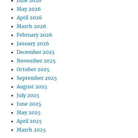
June 2026
May 2026
April 2026
March 2026
February 2026
January 2026
December 2025
November 2025
October 2025
September 2025
August 2025
July 2025
June 2025
May 2025
April 2025
March 2025