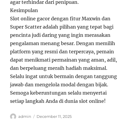
agar terhindar dari penipuan.
Kesimpulan
Slot online gacor dengan fitur Maxwin dan
Super Scatter adalah pilihan yang tepat bagi
pencinta judi daring yang ingin merasakan
pengalaman menang besar. Dengan memilih
platform yang resmi dan terpercaya, pemain
dapat menikmati permainan yang aman, adil,
dan berpeluang meraih hadiah maksimal.
Selalu ingat untuk bermain dengan tanggung
jawab dan mengelola modal dengan bijak.
Semoga keberuntungan selalu menyertai
setiap langkah Anda di dunia slot online!
Author
Posted
admin
December 11, 2025
on