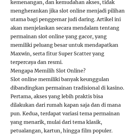
kemenangan, dan kemudahan akses, tidak
mengherankan jika slot online menjadi pilihan
utama bagi penggemar judi daring. Artikel ini
akan menjelaskan secara mendalam tentang
permainan slot online yang gacor, yang
memiliki peluang besar untuk mendapatkan
Maxwin, serta fitur Super Scatter yang
terpercaya dan resmi.
Mengapa Memilih Slot Online?
Slot online memiliki banyak keunggulan
dibandingkan permainan tradisional di kasino.
Pertama, akses yang lebih praktis bisa
dilakukan dari rumah kapan saja dan di mana
pun. Kedua, terdapat variasi tema permainan
yang menarik, mulai dari tema klasik,
petualangan, kartun, hingga film populer.