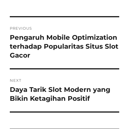
Post
PREVIOUS
navigation
Pengaruh Mobile Optimization
Previous
post:
terhadap Popularitas Situs Slot
Gacor
NEXT
Daya Tarik Slot Modern yang
Next
post:
Bikin Ketagihan Positif