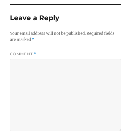
Leave a Reply
Your email address will not be published.
Required fields
are marked
*
COMMENT
*