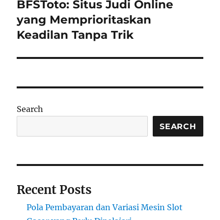
post:
BFSToto: Situs Judi Online
yang Memprioritaskan
Keadilan Tanpa Trik
Search
SEARCH
Recent Posts
Pola Pembayaran dan Variasi Mesin Slot