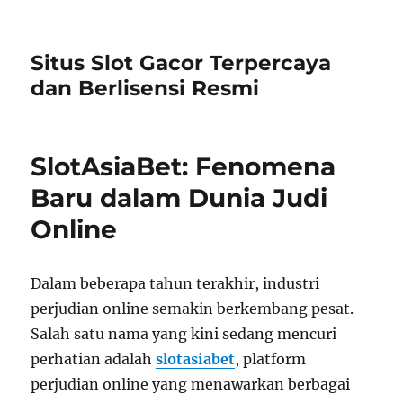
Situs Slot Gacor Terpercaya
dan Berlisensi Resmi
SlotAsiaBet: Fenomena
Baru dalam Dunia Judi
Online
Dalam beberapa tahun terakhir, industri
perjudian online semakin berkembang pesat.
Salah satu nama yang kini sedang mencuri
perhatian adalah
slotasiabet
, platform
perjudian online yang menawarkan berbagai