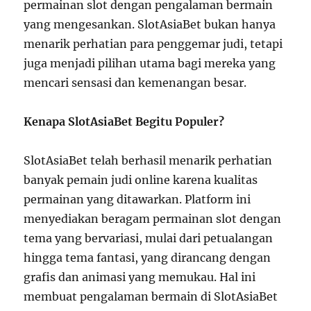
permainan slot dengan pengalaman bermain
yang mengesankan. SlotAsiaBet bukan hanya
menarik perhatian para penggemar judi, tetapi
juga menjadi pilihan utama bagi mereka yang
mencari sensasi dan kemenangan besar.
Kenapa SlotAsiaBet Begitu Populer?
SlotAsiaBet telah berhasil menarik perhatian
banyak pemain judi online karena kualitas
permainan yang ditawarkan. Platform ini
menyediakan beragam permainan slot dengan
tema yang bervariasi, mulai dari petualangan
hingga tema fantasi, yang dirancang dengan
grafis dan animasi yang memukau. Hal ini
membuat pengalaman bermain di SlotAsiaBet