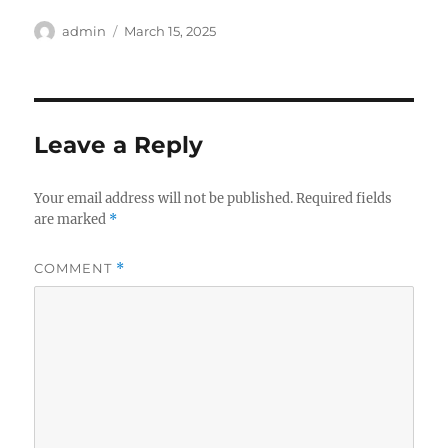
Author
Posted
admin
March 15, 2025
on
Leave a Reply
Your email address will not be published.
Required fields
are marked
*
COMMENT
*