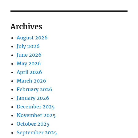
Archives
August 2026
July 2026
June 2026
May 2026
April 2026
March 2026
February 2026
January 2026
December 2025
November 2025
October 2025
September 2025