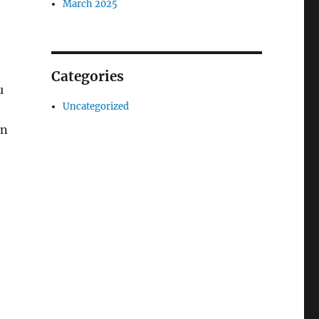
March 2025
Categories
u
Uncategorized
an