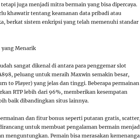
etapi juga menjadi mitra bermain yang bisa dipercaya.
rlu khawatir tentang keamanan data pribadi atau
, berkat sistem enkripsi yang telah memenuhi standar
 yang Menarik
sudah sangat dikenal di antara para penggemar slot
A898, peluang untuk meraih Maxwin semakin besar,
rn to Player) yang jelas dan tinggi. Beberapa permainan
kan RTP lebih dari 96%, memberikan kesempatan
ih baik dibandingkan situs lainnya.
 permainan dan fitur bonus seperti putaran gratis, scatter
dirancang untuk membuat pengalaman bermain menjad
dan menguntungkan. Pemain bisa merasakan kemenang