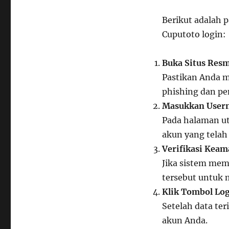
Berikut adalah
Cuputoto login:
Buka Situs Res
Pastikan Anda m
phishing dan pe
Masukkan User
Pada halaman ut
akun yang telah 
Verifikasi Kea
Jika sistem memi
tersebut untuk
Klik Tombol Lo
Setelah data ter
akun Anda.