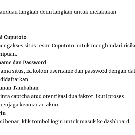
 panduan langkah demi langkah untuk melakukan
mi Cuputoto
engakses situs resmi Cuputoto untuk menghindari risik
nipuan.
name dan Password
ama situs, isi kolom username dan password dengan da
didaftarkan.
manan Tambahan
nta captcha atau otentikasi dua faktor, ikuti proses
 menjaga keamanan akun.
gin
isi benar, klik tombol login untuk masuk ke dashboard