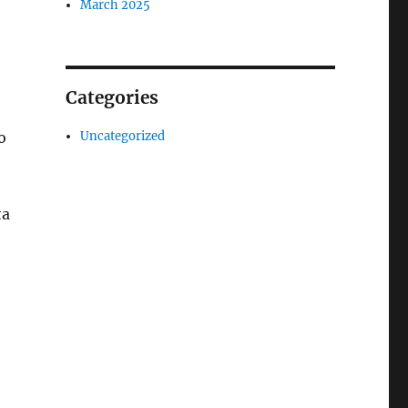
March 2025
Categories
o
Uncategorized
ta