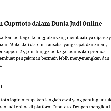
 Cuputoto dalam Dunia Judi Online
arkan berbagai keunggulan yang membuatnya dipercay
ain. Mulai dari sistem transaksi yang cepat dan aman,
r support 24 jam, hingga berbagai bonus dan promosi
embuat pengalaman bermain lebih menyenangkan dan
.
n
toto login
merupakan langkah awal yang penting untu
an judi online di platform Cuputoto. Dengan mengikuti