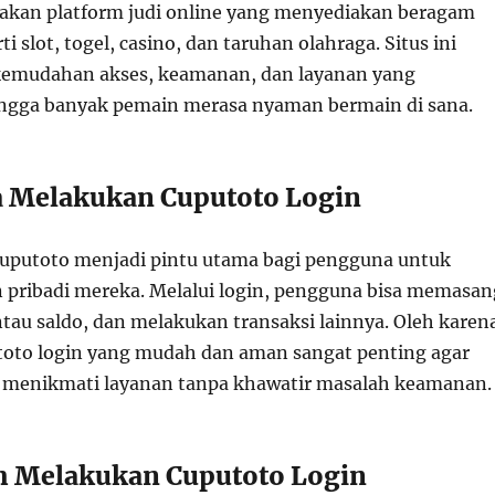
akan platform judi online yang menyediakan beragam
i slot, togel, casino, dan taruhan olahraga. Situs ini
 kemudahan akses, keamanan, dan layanan yang
ingga banyak pemain merasa nyaman bermain di sana.
 Melakukan Cuputoto Login
 Cuputoto menjadi pintu utama bagi pengguna untuk
pribadi mereka. Melalui login, pengguna bisa memasan
au saldo, dan melakukan transaksi lainnya. Oleh karen
utoto login yang mudah dan aman sangat penting agar
 menikmati layanan tanpa khawatir masalah keamanan.
h Melakukan Cuputoto Login