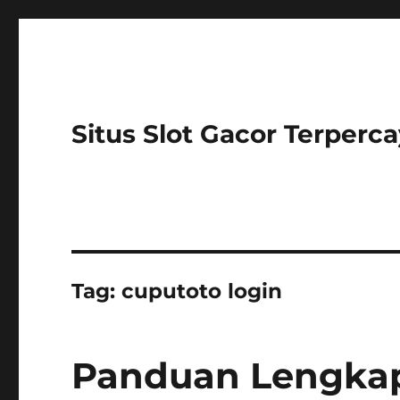
Situs Slot Gacor Terperc
Tag:
cuputoto login
Panduan Lengkap