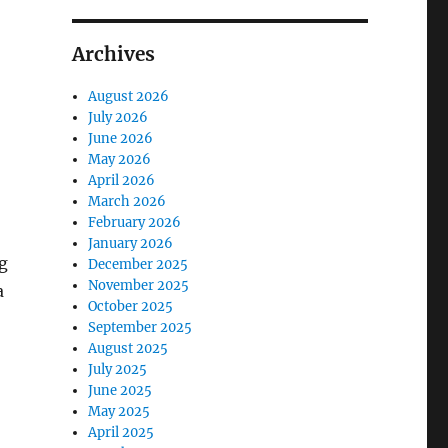
Archives
August 2026
July 2026
June 2026
May 2026
April 2026
March 2026
February 2026
January 2026
g
December 2025
November 2025
a
October 2025
September 2025
August 2025
July 2025
June 2025
May 2025
April 2025