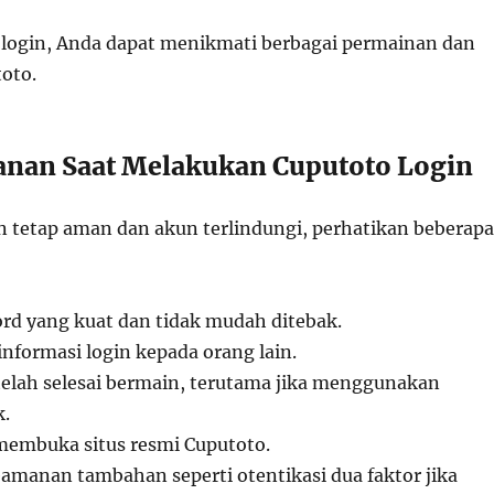
l login, Anda dapat menikmati berbagai permainan dan
toto.
nan Saat Melakukan Cuputoto Login
in tetap aman dan akun terlindungi, perhatikan beberapa
d yang kuat dan tidak mudah ditebak.
nformasi login kepada orang lain.
etelah selesai bermain, terutama jika menggunakan
k.
 membuka situs resmi Cuputoto.
eamanan tambahan seperti otentikasi dua faktor jika