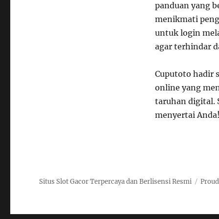
panduan yang b
menikmati peng
untuk login mel
agar terhindar d
Cuputoto hadir s
online yang men
taruhan digital
menyertai Anda
Situs Slot Gacor Terpercaya dan Berlisensi Resmi
Proud