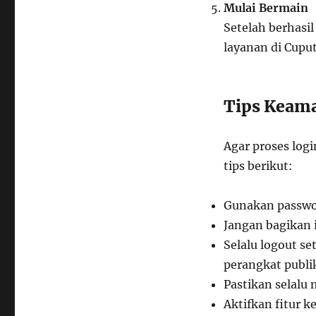
Mulai Bermain
Setelah berhasi
layanan di Cupu
Tips Keama
Agar proses log
tips berikut:
Gunakan passwor
Jangan bagikan i
Selalu logout s
perangkat publi
Pastikan selalu
Aktifkan fitur k