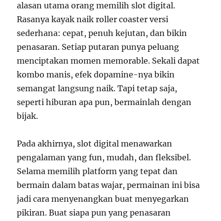
alasan utama orang memilih slot digital.
Rasanya kayak naik roller coaster versi
sederhana: cepat, penuh kejutan, dan bikin
penasaran. Setiap putaran punya peluang
menciptakan momen memorable. Sekali dapat
kombo manis, efek dopamine-nya bikin
semangat langsung naik. Tapi tetap saja,
seperti hiburan apa pun, bermainlah dengan
bijak.
Pada akhirnya, slot digital menawarkan
pengalaman yang fun, mudah, dan fleksibel.
Selama memilih platform yang tepat dan
bermain dalam batas wajar, permainan ini bisa
jadi cara menyenangkan buat menyegarkan
pikiran. Buat siapa pun yang penasaran