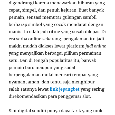
digandrungi karena menawarkan hiburan yang
cepat, simpel, dan penuh kejutan. Buat banyak
pemain, sensasi memutar gulungan sambil
berharap simbol yang cocok mendarat dengan
manis itu udah jadi ritme yang susah dilepas. Di
era serba online sekarang, pengalaman itu jadi
makin mudah diakses lewat platform
judi online
yang menyajikan berbagai pilihan permainan
seru. Dan di tengah popularitas itu, banyak
pemain baru maupun yang sudah
berpengalaman mulai mencari tempat yang
nyaman, aman, dan tentu saja menghibur—
salah satunya lewat
link jepangbet
yang sering
direkomendasikan para penggemar slot.
Slot digital sendiri punya daya tarik yang unik: