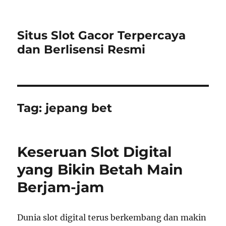
Situs Slot Gacor Terpercaya
dan Berlisensi Resmi
Tag:
jepang bet
Keseruan Slot Digital
yang Bikin Betah Main
Berjam-jam
Dunia slot digital terus berkembang dan makin