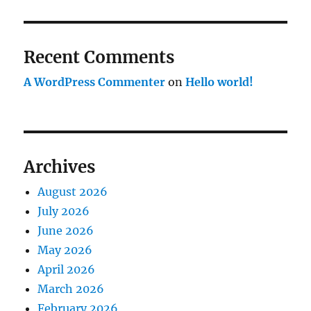
Recent Comments
A WordPress Commenter
on
Hello world!
Archives
August 2026
July 2026
June 2026
May 2026
April 2026
March 2026
February 2026