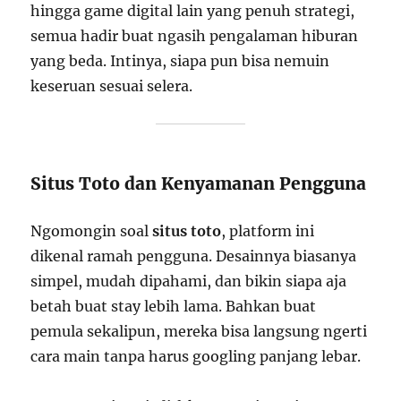
hingga game digital lain yang penuh strategi,
semua hadir buat ngasih pengalaman hiburan
yang beda. Intinya, siapa pun bisa nemuin
keseruan sesuai selera.
Situs Toto dan Kenyamanan Pengguna
Ngomongin soal
situs toto
, platform ini
dikenal ramah pengguna. Desainnya biasanya
simpel, mudah dipahami, dan bikin siapa aja
betah buat stay lebih lama. Bahkan buat
pemula sekalipun, mereka bisa langsung ngerti
cara main tanpa harus googling panjang lebar.