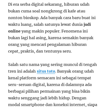
Di era serba digital sekarang, hiburan udah
bukan cuma soal nongkrong di kafe atau
nonton bioskop. Ada banyak cara baru buat isi
waktu luang, salah satunya lewat dunia
judi
online
yang makin populer. Fenomena ini
bukan lagi hal asing, karena semakin banyak
orang yang mencari pengalaman hiburan
cepat, praktis, dan tentunya seru.
Salah satu nama yang sering muncul di tengah
tren ini adalah
situs toto
. Banyak orang udah
kenal platform semacam ini sebagai tempat
seru-seruan digital, karena di dalamnya ada
berbagai pilihan permainan yang bisa bikin
waktu senggang jadi lebih hidup. Dengan
modal smartphone dan koneksi internet, siapa