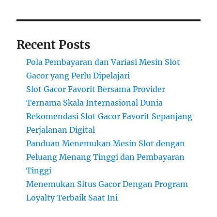
Dunia
Seru
Ini
Recent Posts
Pola Pembayaran dan Variasi Mesin Slot
Gacor yang Perlu Dipelajari
Slot Gacor Favorit Bersama Provider
Ternama Skala Internasional Dunia
Rekomendasi Slot Gacor Favorit Sepanjang
Perjalanan Digital
Panduan Menemukan Mesin Slot dengan
Peluang Menang Tinggi dan Pembayaran
Tinggi
Menemukan Situs Gacor Dengan Program
Loyalty Terbaik Saat Ini