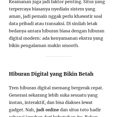
Keamanan juga jadi faktor penting. Situs yang
terpercaya biasanya nyediain sistem yang
aman, jadi pemain nggak perlu khawatir soal
data pribadi atau transaksi. Di sinilah letak
bedanya antara hiburan biasa dengan hiburan
digital modern: ada kenyamanan ekstra yang
bikin pengalaman makin smooth.
Hiburan Digital yang Bikin Betah
Tren hiburan digital memang bergerak cepat.
Generasi sekarang lebih suka sesuatu yang
instan, interaktif, dan bisa diakses lewat
gadget. Nah,
judi online
dan situs toto hadir