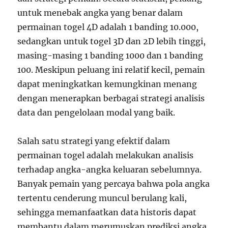
untuk menebak angka yang benar dalam
permainan togel 4D adalah 1 banding 10.000,
sedangkan untuk togel 3D dan 2D lebih tinggi,
masing-masing 1 banding 1000 dan 1 banding
100. Meskipun peluang ini relatif kecil, pemain
dapat meningkatkan kemungkinan menang
dengan menerapkan berbagai strategi analisis
data dan pengelolaan modal yang baik.
Salah satu strategi yang efektif dalam
permainan togel adalah melakukan analisis
terhadap angka-angka keluaran sebelumnya.
Banyak pemain yang percaya bahwa pola angka
tertentu cenderung muncul berulang kali,
sehingga memanfaatkan data historis dapat
membantu dalam merumuskan prediksi angka