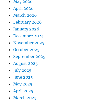
May 2026
April 2026
March 2026
February 2026
January 2026
December 2025
November 2025
October 2025
September 2025
August 2025
July 2025
June 2025
May 2025
April 2025
March 2025