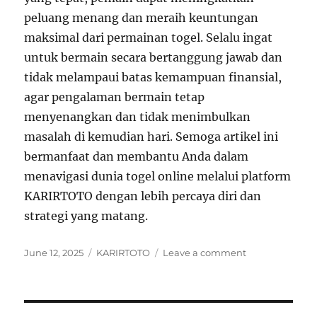
peluang menang dan meraih keuntungan
maksimal dari permainan togel. Selalu ingat
untuk bermain secara bertanggung jawab dan
tidak melampaui batas kemampuan finansial,
agar pengalaman bermain tetap
menyenangkan dan tidak menimbulkan
masalah di kemudian hari. Semoga artikel ini
bermanfaat dan membantu Anda dalam
menavigasi dunia togel online melalui platform
KARIRTOTO dengan lebih percaya diri dan
strategi yang matang.
Posted
Tags
on
June 12, 2025
KARIRTOTO
Leave a comment
on
Strategi
dan
Peluang
Menang