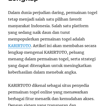
Dalam dunia perjudian daring, permainan togel
tetap menjadi salah satu pilihan favorit
masyarakat Indonesia. Salah satu platform
yang sedang naik daun dan turut
mempopulerkan permainan togel adalah
KARIRTOTO
. Artikel ini akan membahas secara
lengkap mengenai KARIRTOTO, peluang
menang dalam permainan togel, serta strategi
yang dapat diterapkan untuk meningkatkan
keberhasilan dalam menebak angka.
KARIRTOTO dikenal sebagai situs penyedia
permainan togel online yang menawarkan
berbagai fitur menarik dan kemudahan akses.
Dengan sistem yang transparan dan