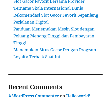
Slot Gacor Favorit Bersama Provider
Ternama Skala Internasional Dunia
Rekomendasi Slot Gacor Favorit Sepanjang
Perjalanan Digital
Panduan Menemukan Mesin Slot dengan
Peluang Menang Tinggi dan Pembayaran
Tinggi
Menemukan Situs Gacor Dengan Program
Loyalty Terbaik Saat Ini
Recent Comments
A WordPress Commenter
on
Hello world!