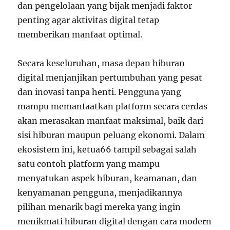
dan pengelolaan yang bijak menjadi faktor
penting agar aktivitas digital tetap
memberikan manfaat optimal.
Secara keseluruhan, masa depan hiburan
digital menjanjikan pertumbuhan yang pesat
dan inovasi tanpa henti. Pengguna yang
mampu memanfaatkan platform secara cerdas
akan merasakan manfaat maksimal, baik dari
sisi hiburan maupun peluang ekonomi. Dalam
ekosistem ini, ketua66 tampil sebagai salah
satu contoh platform yang mampu
menyatukan aspek hiburan, keamanan, dan
kenyamanan pengguna, menjadikannya
pilihan menarik bagi mereka yang ingin
menikmati hiburan digital dengan cara modern