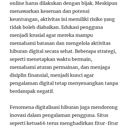
online harus dilakukan dengan bijak. Meskipun
menawarkan keseruan dan potensi
keuntungan, aktivitas ini memiliki risiko yang
tidak boleh diabaikan. Edukasi pengguna
menjadi krusial agar mereka mampu
memahami batasan dan mengelola aktivitas
hiburan digital secara sehat. Beberapa strategi,
seperti menetapkan waktu bermain,
memahami aturan permainan, dan menjaga
disiplin finansial, menjadi kunci agar
pengalaman digital tetap menyenangkan tanpa
berdampak negatif.
Fenomena digitalisasi hiburan juga mendorong
inovasi dalam pengalaman pengguna. Situs
seperti ketua66 terus menghadirkan fitur-fitur