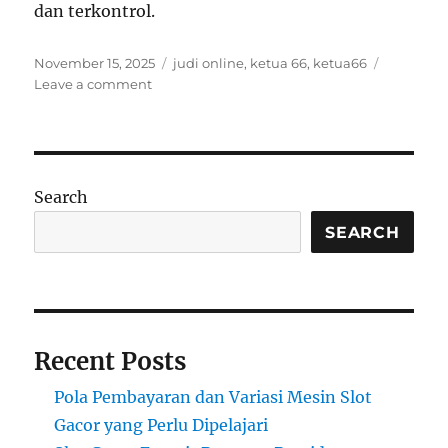
dan terkontrol.
Posted
Tags
November 15, 2025
judi online
,
ketua 66
,
ketua66
on
on
Leave a comment
Menyelami
Dunia
Hiburan
Digital
yang
Search
Makin
Populer
SEARCH
di
Era
Modern
Recent Posts
Pola Pembayaran dan Variasi Mesin Slot
Gacor yang Perlu Dipelajari