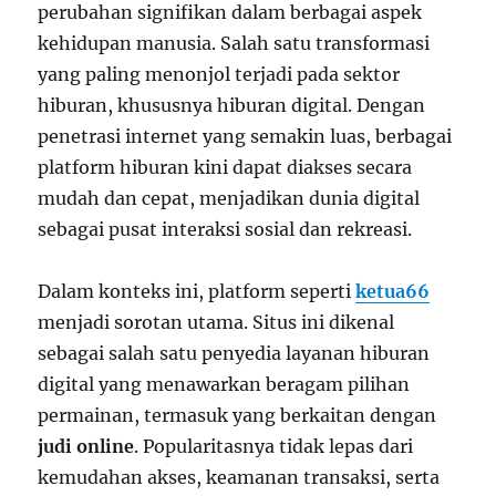
perubahan signifikan dalam berbagai aspek
kehidupan manusia. Salah satu transformasi
yang paling menonjol terjadi pada sektor
hiburan, khususnya hiburan digital. Dengan
penetrasi internet yang semakin luas, berbagai
platform hiburan kini dapat diakses secara
mudah dan cepat, menjadikan dunia digital
sebagai pusat interaksi sosial dan rekreasi.
Dalam konteks ini, platform seperti
ketua66
menjadi sorotan utama. Situs ini dikenal
sebagai salah satu penyedia layanan hiburan
digital yang menawarkan beragam pilihan
permainan, termasuk yang berkaitan dengan
judi online
. Popularitasnya tidak lepas dari
kemudahan akses, keamanan transaksi, serta