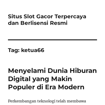
Situs Slot Gacor Terpercaya
dan Berlisensi Resmi
Tag:
ketua66
Menyelami Dunia Hiburan
Digital yang Makin
Populer di Era Modern
Perkembangan teknologi telah membawa