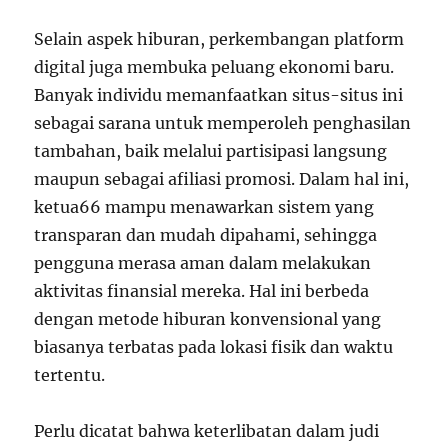
Selain aspek hiburan, perkembangan platform
digital juga membuka peluang ekonomi baru.
Banyak individu memanfaatkan situs-situs ini
sebagai sarana untuk memperoleh penghasilan
tambahan, baik melalui partisipasi langsung
maupun sebagai afiliasi promosi. Dalam hal ini,
ketua66 mampu menawarkan sistem yang
transparan dan mudah dipahami, sehingga
pengguna merasa aman dalam melakukan
aktivitas finansial mereka. Hal ini berbeda
dengan metode hiburan konvensional yang
biasanya terbatas pada lokasi fisik dan waktu
tertentu.
Perlu dicatat bahwa keterlibatan dalam judi