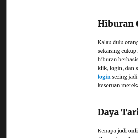
Digital
yang
Selalu
Hiburan 
Bikin
Penasaran
Kalau dulu orang
sekarang cukup l
hiburan berbasis
klik, login, dan
login
sering jad
keseruan merek
Daya Tari
Kenapa
judi onl