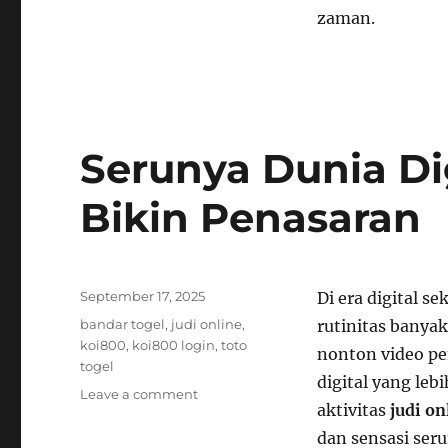
zaman.
Serunya Dunia Dig
Bikin Penasaran
Posted
September 17, 2025
Di era digital s
on
Tags
bandar togel
,
judi online
,
rutinitas banyak
koi800
,
koi800 login
,
toto
nonton video pen
togel
digital yang leb
on
Leave a comment
aktivitas
judi on
Serunya
Dunia
dan sensasi seru