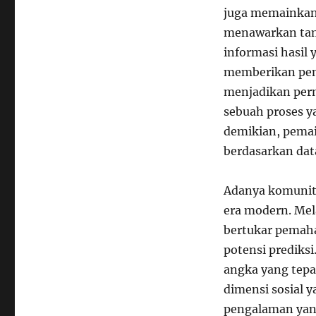
juga memainkan 
menawarkan tamp
informasi hasil 
memberikan peng
menjadikan perm
sebuah proses y
demikian, pemai
berdasarkan data
Adanya komunita
era modern. Mela
bertukar pemaha
potensi prediks
angka yang tep
dimensi sosial 
pengalaman yang