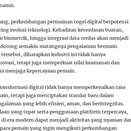
inamis.
ng, perkembangan permainan togel digital berpotensi
ring evolusi teknologi. Kehadiran kecerdasan buatan,
 biometrik, hingga integrasi data cerdas akan menjadi
ndorong semakin matangnya pengalaman bermain.
tersebut, diharapkan industri ini tidak hanya
ovasi, tetapi juga memperkuat nilai keamanan dan
mi menjaga kepercayaan pemain.
transformasi digital tidak hanya memperkenalkan cara
ain, tetapi juga menciptakan standar baru dalam
alaman yang lebih efisien, aman, dan berintegritas.
aan yang tepat serta penggunaan platform terpercaya,
 di era modern dapat menjadi aktivitas yang nyaman da
i para pemain yang ingin mengikuti perkembangan