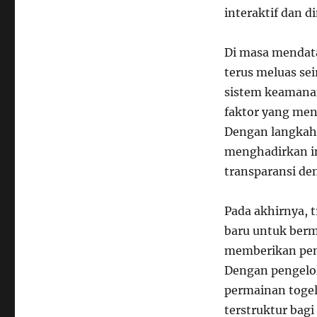
interaktif dan d
Di masa mendata
terus meluas sei
sistem keamanan
faktor yang me
Dengan langkah 
menghadirkan in
transparansi de
Pada akhirnya, 
baru untuk berm
memberikan peng
Dengan pengelol
permainan togel
terstruktur bag