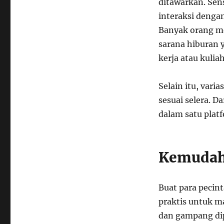
ditawarkan. Sen
interaksi dengan
Banyak orang m
sarana hiburan 
kerja atau kuliah
Selain itu, varia
sesuai selera. 
dalam satu plat
Kemudah
Buat para pecint
praktis untuk m
dan gampang dip