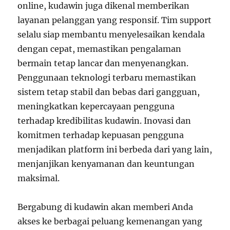
online, kudawin juga dikenal memberikan
layanan pelanggan yang responsif. Tim support
selalu siap membantu menyelesaikan kendala
dengan cepat, memastikan pengalaman
bermain tetap lancar dan menyenangkan.
Penggunaan teknologi terbaru memastikan
sistem tetap stabil dan bebas dari gangguan,
meningkatkan kepercayaan pengguna
terhadap kredibilitas kudawin. Inovasi dan
komitmen terhadap kepuasan pengguna
menjadikan platform ini berbeda dari yang lain,
menjanjikan kenyamanan dan keuntungan
maksimal.
Bergabung di kudawin akan memberi Anda
akses ke berbagai peluang kemenangan yang