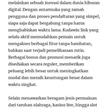
melainkan sebuah inovasi dalam dunia hiburan
digital. Dengan antarmuka yang ramah
pengguna dan proses pendaftaran yang simpel,
siapa saja dapat bergabung tanpa harus
menghabiskan waktu lama. Kudawin link yang
selalu aktif memudahkan pemain untuk
mengakses berbagai fitur tanpa hambatan,
bahkan saat terjadi pemeliharaan rutin.
Berbagai bonus dan promosi menarik juga
disediakan secara reguler, memberikan
peluang lebih besar untuk meningkatkan
modal dan meraih keuntungan besar dalam
waktu singkat.
Selain menawarkan beragam jenis permainan
dari taruhan olahraga, kasino live, hingga slot