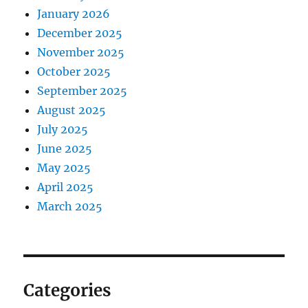
January 2026
December 2025
November 2025
October 2025
September 2025
August 2025
July 2025
June 2025
May 2025
April 2025
March 2025
Categories