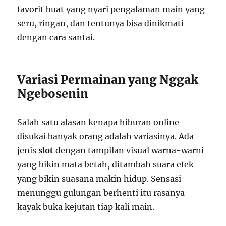
favorit buat yang nyari pengalaman main yang
seru, ringan, dan tentunya bisa dinikmati
dengan cara santai.
Variasi Permainan yang Nggak
Ngebosenin
Salah satu alasan kenapa hiburan online
disukai banyak orang adalah variasinya. Ada
jenis
slot
dengan tampilan visual warna-warni
yang bikin mata betah, ditambah suara efek
yang bikin suasana makin hidup. Sensasi
menunggu gulungan berhenti itu rasanya
kayak buka kejutan tiap kali main.