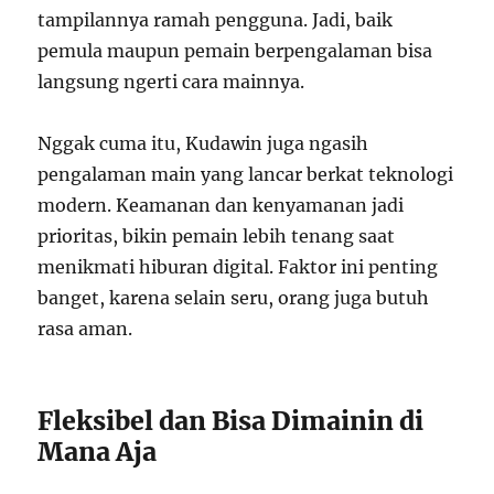
tampilannya ramah pengguna. Jadi, baik
pemula maupun pemain berpengalaman bisa
langsung ngerti cara mainnya.
Nggak cuma itu, Kudawin juga ngasih
pengalaman main yang lancar berkat teknologi
modern. Keamanan dan kenyamanan jadi
prioritas, bikin pemain lebih tenang saat
menikmati hiburan digital. Faktor ini penting
banget, karena selain seru, orang juga butuh
rasa aman.
Fleksibel dan Bisa Dimainin di
Mana Aja