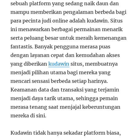
sebuah platform yang sedang naik daun dan
mampu memberikan pengalaman berbeda bagi
para pecinta judi online adalah kudawin. Situs
ini menawarkan berbagai permainan menarik
serta peluang besar untuk meraih kemenangan
fantastis. Banyak pengguna merasa puas
dengan layanan cepat dan kemudahan akses
yang diberikan
kudawin
situs, membuatnya
menjadi pilihan utama bagi mereka yang
mencari sensasi berbeda setiap harinya.
Keamanan data dan transaksi yang terjamin
menjadi daya tarik utama, sehingga pemain
merasa tenang saat menjajal keberuntungan
mereka di sini.
Kudawin tidak hanya sekadar platform biasa,