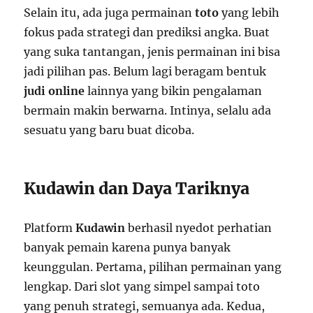
Selain itu, ada juga permainan
toto
yang lebih
fokus pada strategi dan prediksi angka. Buat
yang suka tantangan, jenis permainan ini bisa
jadi pilihan pas. Belum lagi beragam bentuk
judi online
lainnya yang bikin pengalaman
bermain makin berwarna. Intinya, selalu ada
sesuatu yang baru buat dicoba.
Kudawin dan Daya Tariknya
Platform
Kudawin
berhasil nyedot perhatian
banyak pemain karena punya banyak
keunggulan. Pertama, pilihan permainan yang
lengkap. Dari slot yang simpel sampai toto
yang penuh strategi, semuanya ada. Kedua,